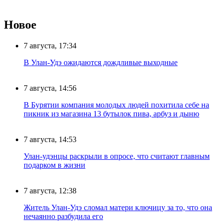
Новое
7 августа, 17:34
В Улан-Удэ ожидаются дождливые выходные
7 августа, 14:56
В Бурятии компания молодых людей похитила себе на
пикник из магазина 13 бутылок пива, арбуз и дыню
7 августа, 14:53
Улан-удэнцы раскрыли в опросе, что считают главным
подарком в жизни
7 августа, 12:38
Житель Улан-Удэ сломал матери ключицу за то, что она
нечаянно разбудила его