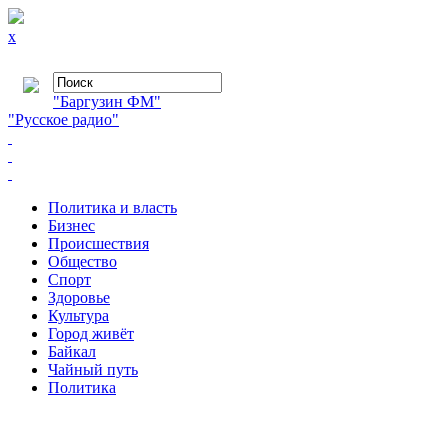
x
"Баргузин ФМ"
"Русское радио"
Политика и власть
Бизнес
Происшествия
Общество
Cпорт
Здоровье
Культура
Город живёт
Байкал
Чайный путь
Политика