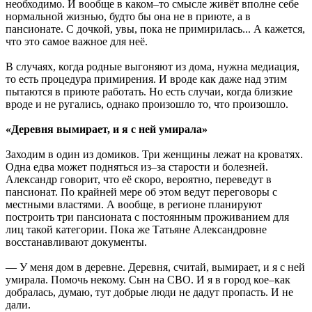
необходимо. И вообще в каком–то смысле живёт вполне себе
нормальной жизнью, будто бы она не в приюте, а в
пансионате. С дочкой, увы, пока не примирилась... А кажется,
что это самое важное для неё.
В случаях, когда родные выгоняют из дома, нужна медиация,
то есть процедура примирения. И вроде как даже над этим
пытаются в приюте работать. Но есть случаи, когда близкие
вроде и не ругались, однако произошло то, что произошло.
«Деревня вымирает, и я с ней умирала»
Заходим в один из домиков. Три женщины лежат на кроватях.
Одна едва может подняться из–за старости и болезней.
Александр говорит, что её скоро, вероятно, переведут в
пансионат. По крайней мере об этом ведут переговоры с
местными властями. А вообще, в регионе планируют
построить три пансионата с постоянным проживанием для
лиц такой категории. Пока же Татьяне Александровне
восстанавливают документы.
— У меня дом в деревне. Деревня, считай, вымирает, и я с ней
умирала. Помочь некому. Сын на СВО. И я в город кое–как
добралась, думаю, тут добрые люди не дадут пропасть. И не
дали.