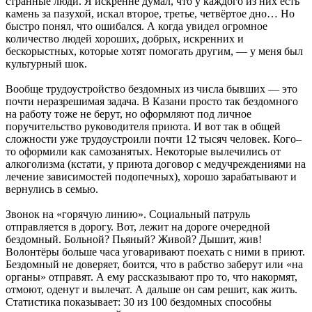
странные люди. Я искренне думал, что у каждого из них есть
камень за пазухой, искал второе, третье, четвёртое дно… Но
быстро понял, что ошибался. А когда увидел огромное
количество людей хороших, добрых, искренних и
бескорыстных, которые хотят помогать другим, — у меня был
культурный шок.
Вообще трудоустройство бездомных из числа бывших — это
почти неразрешимая задача. В Казани просто так бездомного
на работу тоже не берут, но оформляют под личное
поручительство руководителя приюта. И вот так в общей
сложности уже трудоустроили почти 12 тысяч человек. Кого–
то оформили как самозанятых. Некоторые вылечились от
алкоголизма (кстати, у приюта договор с медучреждениями на
лечение зависимостей подопечных), хорошо зарабатывают и
вернулись в семью.
Звонок на «горячую линию». Социальный патруль
отправляется в дорогу. Вот, лежит на дороге очередной
бездомный. Больной? Пьяный? Живой? Дышит, жив!
Волонтёры больше часа уговаривают поехать с ними в приют.
Бездомный не доверяет, боится, что в рабство заберут или «на
органы» отправят. А ему рассказывают про то, что накормят,
отмоют, оденут и вылечат. А дальше он сам решит, как жить.
Статистика показывает: 30 из 100 бездомных способны