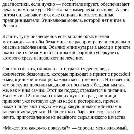
диагностики, если нужно — госпитализируют, обеспечивают
лекарствами на курс. Всё это на коммерческой основе. А счёт
потом оплачивают те самые социально ответственные
предприниматели. Уникальная модель, которой нет нигде в
России.
Кстати, тут у бизнесменов есть вполне объясняемая
мотивация — чтобы бездомные не распространяли социально
опасные заболевания. Обычно минимум раз в месяц в приюте
оказывается бездомный с открытой формой туберкулеза,
которого сразу направляют на лечение.
Сложно сказать, сколько на это тратится денег, ведь
количество бездомных, которые приходят в приют с просьбой
о медицинской помощи, каждый месяц меняется. Но известно,
что опекуны просили медиков относиться к бездомным так
же, как к ним самим. Этот же подход отражается в питании.
На семь из 12 отдельно стоящих пунктов раздачи пищи
привозят уже готовую еду из кафе и ресторанов, причём
бомжи получают такую же еду, какую подают клиентам в
заведениях за деньги. Не «остатки с барского стола» и не
нечто, приготовленное из дешёвого сырья низкого качества.
«Может, это какая–то показуха?» — спросил меня знакомый.