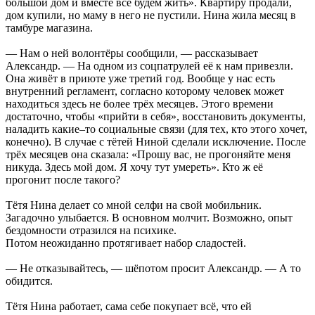
большой дом и вместе все будем жить». Квартиру продали,
дом купили, но маму в него не пустили. Нина жила месяц в
тамбуре магазина.
— Нам о ней волонтёры сообщили, — рассказывает
Александр. — На одном из соцпатрулей её к нам привезли.
Она живёт в приюте уже третий год. Вообще у нас есть
внутренний регламент, согласно которому человек может
находиться здесь не более трёх месяцев. Этого времени
достаточно, чтобы «прийти в себя», восстановить документы,
наладить какие–то социальные связи (для тех, кто этого хочет,
конечно). В случае с тётей Ниной сделали исключение. После
трёх месяцев она сказала: «Прошу вас, не прогоняйте меня
никуда. Здесь мой дом. Я хочу тут умереть». Кто ж её
прогонит после такого?
Тётя Нина делает со мной селфи на свой мобильник.
Загадочно улыбается. В основном молчит. Возможно, опыт
бездомности отразился на психике.
Потом неожиданно протягивает набор сладостей.
— Не отказывайтесь, — шёпотом просит Александр. — А то
обидится.
Тётя Нина работает, сама себе покупает всё, что ей