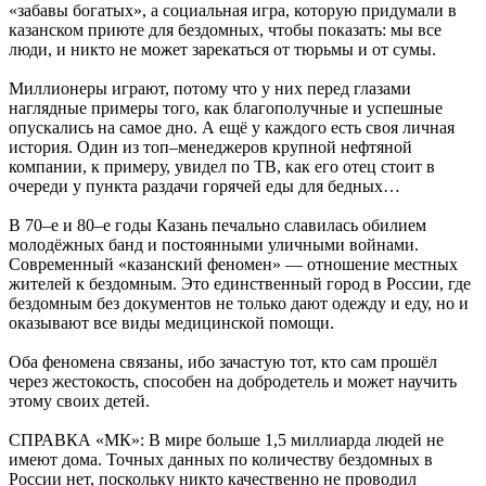
«забавы богатых», а социальная игра, которую придумали в
казанском приюте для бездомных, чтобы показать: мы все
люди, и никто не может зарекаться от тюрьмы и от сумы.
Миллионеры играют, потому что у них перед глазами
наглядные примеры того, как благополучные и успешные
опускались на самое дно. А ещё у каждого есть своя личная
история. Один из топ–менеджеров крупной нефтяной
компании, к примеру, увидел по ТВ, как его отец стоит в
очереди у пункта раздачи горячей еды для бедных…
В 70–е и 80–е годы Казань печально славилась обилием
молодёжных банд и постоянными уличными войнами.
Современный «казанский феномен» — отношение местных
жителей к бездомным. Это единственный город в России, где
бездомным без документов не только дают одежду и еду, но и
оказывают все виды медицинской помощи.
Оба феномена связаны, ибо зачастую тот, кто сам прошёл
через жестокость, способен на добродетель и может научить
этому своих детей.
СПРАВКА «МК»: В мире больше 1,5 миллиарда людей не
имеют дома. Точных данных по количеству бездомных в
России нет, поскольку никто качественно не проводил