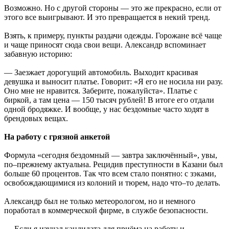
Возможно. Но с другой стороны — это же прекрасно, если от
этого все выигрывают. И это превращается в некий тренд.
Взять, к примеру, пункты раздачи одежды. Горожане всё чаще
и чаще приносят сюда свои вещи. Александр вспоминает
забавную историю:
— Заезжает дорогущий автомобиль. Выходит красивая
девушка и выносит платье. Говорит: «Я его не носила ни разу.
Оно мне не нравится. Заберите, пожалуйста». Платье с
биркой, а там цена — 150 тысяч рублей! В итоге его отдали
одной бродяжке. И вообще, у нас бездомные часто ходят в
брендовых вещах.
На работу с грязной анкетой
Формула «сегодня бездомный — завтра заключённый», увы,
по–прежнему актуальна. Рецидив преступности в Казани был
больше 60 процентов. Так что всем стало понятно: с зэками,
освобождающимися из колоний и тюрем, надо что–то делать.
Александр был не только метеорологом, но и немного
поработал в коммерческой фирме, в службе безопасности.
— Если я изучал кандидата для приёма на работу и