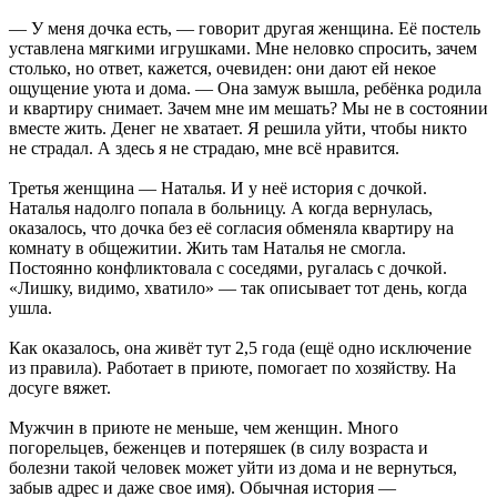
— У меня дочка есть, — говорит другая женщина. Её постель
уставлена мягкими игрушками. Мне неловко спросить, зачем
столько, но ответ, кажется, очевиден: они дают ей некое
ощущение уюта и дома. — Она замуж вышла, ребёнка родила
и квартиру снимает. Зачем мне им мешать? Мы не в состоянии
вместе жить. Денег не хватает. Я решила уйти, чтобы никто
не страдал. А здесь я не страдаю, мне всё нравится.
Третья женщина — Наталья. И у неё история с дочкой.
Наталья надолго попала в больницу. А когда вернулась,
оказалось, что дочка без её согласия обменяла квартиру на
комнату в общежитии. Жить там Наталья не смогла.
Постоянно конфликтовала с соседями, ругалась с дочкой.
«Лишку, видимо, хватило» — так описывает тот день, когда
ушла.
Как оказалось, она живёт тут 2,5 года (ещё одно исключение
из правила). Работает в приюте, помогает по хозяйству. На
досуге вяжет.
Мужчин в приюте не меньше, чем женщин. Много
погорельцев, беженцев и потеряшек (в силу возраста и
болезни такой человек может уйти из дома и не вернуться,
забыв адрес и даже свое имя). Обычная история —