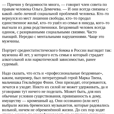
— Причин у бездомности много, — говорит член совета по
правам человека Ольга Демичева. — И они всегда связаны с
какой–либо личной социальной проблемой человека. Кто–то
вернулся из мест лишения свободы, кто–то продал
единственное жильё, кто–то ушёл из семьи в никуда, кого–то
выгнали из дома родственники. Бездомный человек всегда
одинок, с разорванными социальными связями. Часто
пьющий. Нередко с ментальными нарушениями. Чаще это
мужчины.
Портрет среднестатистического бомжа в России выглядит так:
мужчина 40 лет, у которого есть семья и который страдает
алкогольной или наркотической зависимостью, ранее
судимый.
Надо сказать, что есть и «профессиональные бездомные»,
каким, например, был литературный герой Марка Твена,
мальчишка Гекльберри Финн. Они приходят, отогреваются,
лечатся и уходят. Никто их силой не может удерживать, да и
уговорами тут ничего не поделать. Может быть, для них
обычные условия существования, привязанность к дому,
имуществу — кромешный ад. Они осознанно (или нет)
выбрали жизнь бременских музыкантов, которые радовались
вольной, ничем не обременённой жизни. До сих пор ходят