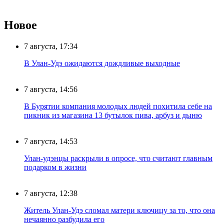
Новое
7 августа, 17:34
В Улан-Удэ ожидаются дождливые выходные
7 августа, 14:56
В Бурятии компания молодых людей похитила себе на
пикник из магазина 13 бутылок пива, арбуз и дыню
7 августа, 14:53
Улан-удэнцы раскрыли в опросе, что считают главным
подарком в жизни
7 августа, 12:38
Житель Улан-Удэ сломал матери ключицу за то, что она
нечаянно разбудила его