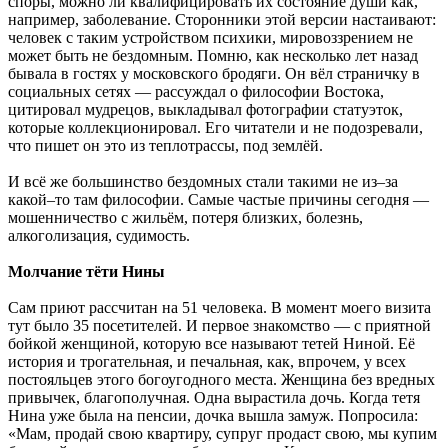
споры, можно ли квалифицировать их состояние души как,
например, заболевание. Сторонники этой версии настаивают:
человек с таким устройством психики, мировоззрением не
может быть не бездомным. Помню, как несколько лет назад
бывала в гостях у московского бродяги. Он вёл страничку в
социальных сетях — рассуждал о философии Востока,
цитировал мудрецов, выкладывал фотографии статуэток,
которые коллекционировал. Его читатели и не подозревали,
что пишет он это из теплотрассы, под землёй.
И всё же большинство бездомных стали такими не из–за
какой–то там философии. Самые частые причины сегодня —
мошенничество с жильём, потеря близких, болезнь,
алкоголизация, судимость.
Молчание тёти Нины
Сам приют рассчитан на 51 человека. В момент моего визита
тут было 35 посетителей. И первое знакомство — с приятной
бойкой женщиной, которую все называют тетей Ниной. Её
история и трогательная, и печальная, как, впрочем, у всех
постояльцев этого богоугодного места. Женщина без вредных
привычек, благополучная. Одна вырастила дочь. Когда тетя
Нина уже была на пенсии, дочка вышла замуж. Попросила:
«Мам, продай свою квартиру, супруг продаст свою, мы купим