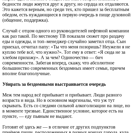
бедности люди жмутся друг к другу, но сердца их отдаляются.
Это кажется верным, но среди тех, кто пришел за бесплатным
обедом, есть нуждающиеся в первую очередь в пище духовной
(общение, поддержка).
Случай с отцом одного из руководителей нефтяной компании
как раз такой. По местному ТВ показали сюжет про раздачу
еды и одежды, и топ–менеджер случайно заметил отца. Сын
приехал, отчитал папу: «Ты что меня позоришь? Неужели я не
куплю тебе всё, что нужно?». Тот ему в ответ: «Я сюда не за
хлебом прихожу». А за чем? Одиночество — бич
современности. Забегая вперед, скажу, что абсолютное
большинство современных бездомных имеет семьи, причем
вполне благополучные.
Убирать за бездомными выстраивается очередь
Меж тем народ всё прибывает и прибывает. Люди разного
возраста и вида. Но в основном маргиналы, что уж тут
скрывать. Есть со следами сильной алкоголизации на лице, но
в моменте трезвые. Единственное условие, которое есть на
пункте, — еду пьяным не выдают.
Готовят её здесь же — в отличие от других подпунктов
приёмов пищи, расположенных в разных концах города, куда