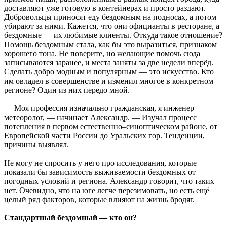
доставляют уже готовую в контейнерах и просто раздают.
Добровольцы приносят еду бездомным на подносах, а потом
убирают за ними. Кажется, что они официанты в ресторане, а
бездомные — их любимые клиенты. Откуда такое отношение?
Помощь бездомным стала, как бы это выразиться, признаком
хорошего тона. Не поверите, но желающие помочь сюда
записываются заранее, и места заняты за две недели вперёд.
Сделать добро модным и популярным — это искусство. Кто
им овладел в совершенстве и изменил многое в конкретном
регионе? Один из них передо мной.
— Моя профессия изначально гражданская, я инженер–
метеоролог, — начинает Александр. — Изучал процесс
потепления в первом естественно–синоптическом районе, от
Европейской части России до Уральских гор. Тенденции,
причины выявлял.
Не могу не спросить у него про исследования, которые
показали бы зависимость выживаемости бездомных от
погодных условий и региона. Александр говорит, что таких
нет. Очевидно, что на юге легче перезимовать, но есть ещё
целый ряд факторов, которые влияют на жизнь бродяг.
Стандартный бездомный — кто он?