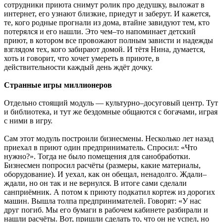
сотрудники приюта снимут ролик про дедушку, выложат в
интернет, его узнают близкие, приедут и заберут. И кажется,
те, кого родные прогнали из дома, втайне завидуют тем, кто
потерялся и его нашли. Это чем–то напоминает детский
приют, в котором все провожают полным зависти и надежды
взглядом тех, кого забирают домой. И тётя Нина, думается,
хоть и говорит, что хочет умереть в приюте, в
действительности каждый день ждёт дочку.
Странные игры миллионеров
Отдельно стоящий модуль — культурно–досуговый центр. Тут
и библиотека, и тут же бездомные общаются с богачами, играя
с ними в игру.
Сам этот модуль построили бизнесмены. Несколько лет назад
приехал в приют один предприниматель. Спросил: «Что
нужно?». Тогда не было помещения для санобработки.
Бизнесмен попросил расчёты (размеры, какие материалы,
оборудование). И уехал, как он обещал, ненадолго. Ждали–
ждали, но он так и не вернулся. В итоге сами сделали
санприёмник. А потом к приюту подкатил кортеж из дорогих
машин. Вышла толпа предпринимателей. Говорят: «У нас
друг погиб. Мы его бумаги в рабочем кабинете разбирали и
нашли расчёты. Вот, пришли сделать то, что он не успел, но