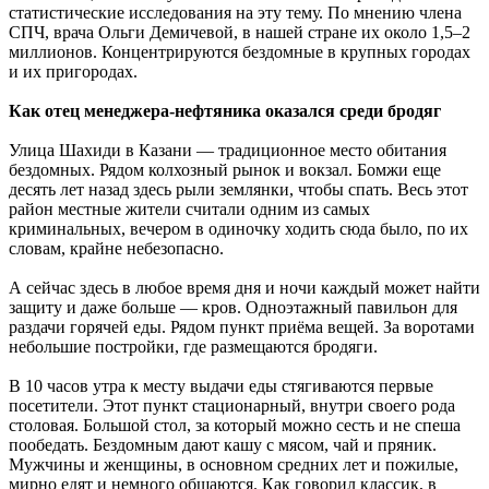
статистические исследования на эту тему. По мнению члена
СПЧ, врача Ольги Демичевой, в нашей стране их около 1,5–2
миллионов. Концентрируются бездомные в крупных городах
и их пригородах.
Как отец менеджера-нефтяника оказался среди бродяг
Улица Шахиди в Казани — традиционное место обитания
бездомных. Рядом колхозный рынок и вокзал. Бомжи еще
десять лет назад здесь рыли землянки, чтобы спать. Весь этот
район местные жители считали одним из самых
криминальных, вечером в одиночку ходить сюда было, по их
словам, крайне небезопасно.
А сейчас здесь в любое время дня и ночи каждый может найти
защиту и даже больше — кров. Одноэтажный павильон для
раздачи горячей еды. Рядом пункт приёма вещей. За воротами
небольшие постройки, где размещаются бродяги.
В 10 часов утра к месту выдачи еды стягиваются первые
посетители. Этот пункт стационарный, внутри своего рода
столовая. Большой стол, за который можно сесть и не спеша
пообедать. Бездомным дают кашу с мясом, чай и пряник.
Мужчины и женщины, в основном средних лет и пожилые,
мирно едят и немного общаются. Как говорил классик, в