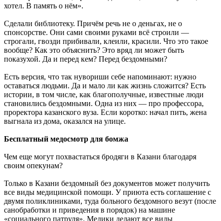
хотел. В память о нём».
Сделали библиотеку. Причём речь не о деньгах, не о
спонсорстве. Они сами своими руками всё строили —
строгали, гвозди прибивали, клеили, красили. Что это такое
вообще? Как это объяснить? Это вряд ли может быть
показухой. Да и перед кем? Перед бездомными?
Есть версия, что так нувориши себе напоминают: нужно
оставаться людьми. Да и мало ли как жизнь сложится? Есть
истории, в том числе, как благополучные, известные люди
становились бездомными. Одна из них — про профессора,
проректора казанского вуза. Если коротко: начал пить, жена
выгнала из дома, оказался на улице.
Бесплатный медосмотр для бомжа
Чем еще могут похвастаться бродяги в Казани благодаря
своим опекунам?
Только в Казани бездомный без документов может получить
все виды медицинской помощи. У приюта есть соглашение с
двумя поликлиниками, туда больного бездомного везут (после
санобработки и приведения в порядок) на машине
«социального патруля». Медики делают все виды