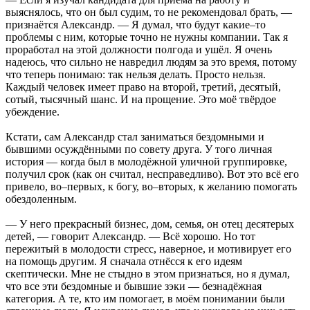
выяснялось, что он был судим, то не рекомендовал брать, —
признаётся Александр. — Я думал, что будут какие–то
проблемы с ним, которые точно не нужны компании. Так я
проработал на этой должности полгода и ушёл. Я очень
надеюсь, что сильно не навредил людям за это время, потому
что теперь понимаю: так нельзя делать. Просто нельзя.
Каждый человек имеет право на второй, третий, десятый,
сотый, тысячный шанс. И на прощение. Это моё твёрдое
убеждение.
Кстати, сам Александр стал заниматься бездомными и
бывшими осуждёнными по совету друга. У того личная
история — когда был в молодёжной уличной группировке,
получил срок (как он считал, несправедливо). Вот это всё его
привело, во–первых, к богу, во–вторых, к желанию помогать
обездоленным.
— У него прекрасный бизнес, дом, семья, он отец десятерых
детей, — говорит Александр. — Всё хорошо. Но тот
пережитый в молодости стресс, наверное, и мотивирует его
на помощь другим. Я сначала отнёсся к его идеям
скептически. Мне не стыдно в этом признаться, но я думал,
что все эти бездомные и бывшие зэки — безнадёжная
категория. А те, кто им помогает, в моём понимании были