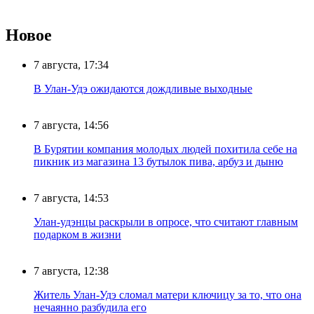
Новое
7 августа, 17:34
В Улан-Удэ ожидаются дождливые выходные
7 августа, 14:56
В Бурятии компания молодых людей похитила себе на
пикник из магазина 13 бутылок пива, арбуз и дыню
7 августа, 14:53
Улан-удэнцы раскрыли в опросе, что считают главным
подарком в жизни
7 августа, 12:38
Житель Улан-Удэ сломал матери ключицу за то, что она
нечаянно разбудила его