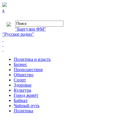
x
"Баргузин ФМ"
"Русское радио"
Политика и власть
Бизнес
Происшествия
Общество
Cпорт
Здоровье
Культура
Город живёт
Байкал
Чайный путь
Политика