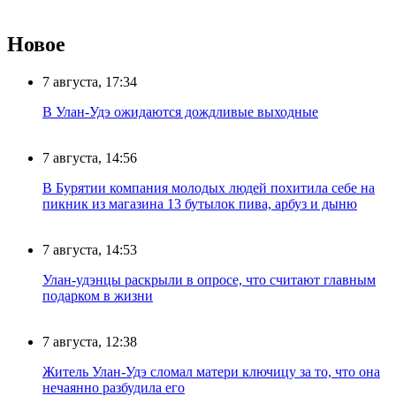
Новое
7 августа, 17:34
В Улан-Удэ ожидаются дождливые выходные
7 августа, 14:56
В Бурятии компания молодых людей похитила себе на
пикник из магазина 13 бутылок пива, арбуз и дыню
7 августа, 14:53
Улан-удэнцы раскрыли в опросе, что считают главным
подарком в жизни
7 августа, 12:38
Житель Улан-Удэ сломал матери ключицу за то, что она
нечаянно разбудила его