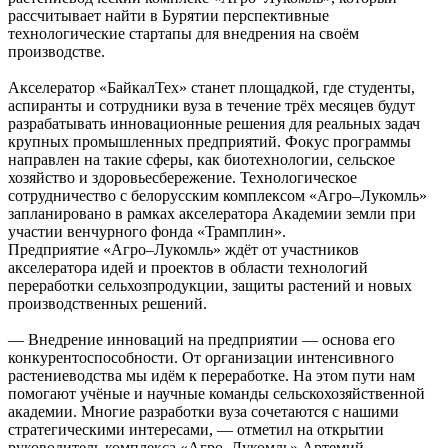
рассчитывает найти в Бурятии перспективные
технологические стартапы для внедрения на своём
производстве.
Акселератор «БайкалТех» станет площадкой, где студенты,
аспиранты и сотрудники вуза в течение трёх месяцев будут
разрабатывать инновационные решения для реальных задач
крупных промышленных предприятий. Фокус программы
направлен на такие сферы, как биотехнологии, сельское
хозяйство и здоровьесбережение. Технологическое
сотрудничество с белорусским комплексом «Агро–Лукомль»
запланировано в рамках акселератора Академии земли при
участии венчурного фонда «Трамплин».
Предприятие «Агро–Лукомль» ждёт от участников
акселератора идей и проектов в области технологий
переработки сельхозпродукции, защиты растений и новых
производственных решений.
— Внедрение инноваций на предприятии — основа его
конкурентоспособности. От организации интенсивного
растениеводства мы идём к переработке. На этом пути нам
помогают учёные и научные команды сельскохозяйственной
академии. Многие разработки вуза сочетаются с нашими
стратегическими интересами, — отметил на открытии
руководитель комплекса «Агро–Лукомль» Артемий