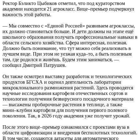
Ректор Бэликто Цыбиков отметил, что под кураторством
академии находится 21 агрокласс. Вице–премьер подчеркнул
важность этой работы.
— Мы совместно с «Единой Россией» развиваем агроклассы,
их должно становиться больше. И дети должны на этапе ещё
школьного образования получать профессиональные навыки в
области сельского хозяйства. Сфера интересная, полезная.
Должно быть понимание, что тут можно себя реализовать в
лучшем виде. При этом не уезжая куда–то, а быть полезным
там, где родился и живёшь. Будем этим заниматься, —
сообщил Дмитрий Патрушев.
Он также осмотрел выставку разработок и технологических
продуктов БГСХА и оценил деятельность лаборатории
микроклонального размножения растений. Здесь проводятся
научные исследования картофеля отечественных сортов и
технологии получения безвирусного посадочного материала
— высажены пробирочные растения в теплице, а также
мини–клубни картофеля для получения первого полевого
поколения. Так, в 2026 году академия уже получит урожай.
После этого вице–премьер ознакомился с проектами вуза в
области цифровизации и внедрения беспилотных технологий.
В том числе, создаются датасеты для автоматического