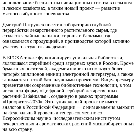
использование беспилотных авиационных систем в сельском
и лесном хозяйствах, а также новый проект — развитие
мясного табунного коневодства.
Дмитрий Патрушев посетил лабораторию глубокой
переработки лекарственного растительного сырья, где
создаются чайные напитки, сиропы и бальзамы, где
ознакомился с продукцией, в производстве которой активно
участвуют студенты академии.
В БГСХА также функционирует уникальная библиотека,
являющаяся старейшей среди аграрных вузов в России. Кроме
бумажных носителей, академия широко использует более
четырёх миллионов единиц электронной литературы, а также
занимается на этой базе научными проектами. Вице–премьеру
презентовали современные библиотечные технологии, в том
числе платформу «Цифровой гербарий лекарственных
растений Забайкалья», созданную в рамках программы
«Приоритет–2030». Этот уникальный проект не имеет
аналогов в Российской Федерации — с ним академия выходит
на федеральный уровень и теперь совместно со
Всероссийским научно–исследовательским институтом
лекарственных и ароматических растений масштабирует опыт
на всю страну.