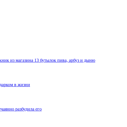
ник из магазина 13 бутылок пива, арбуз и дыню
одарком в жизни
ечаянно разбудила его