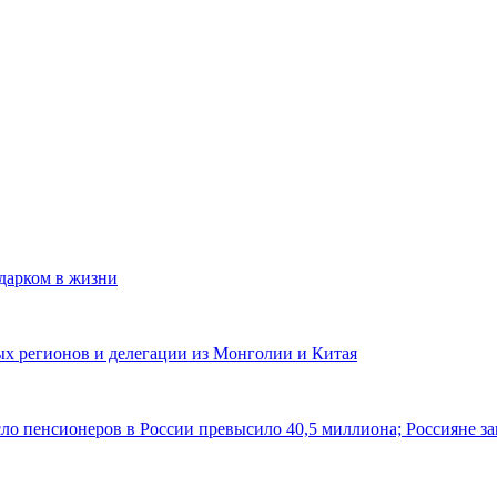
одарком в жизни
ных регионов и делегации из Монголии и Китая
ло пенсионеров в России превысило 40,5 миллиона; Россияне за