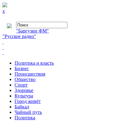
x
"Баргузин ФМ"
"Русское радио"
Политика и власть
Бизнес
Происшествия
Общество
Cпорт
Здоровье
Культура
Город живёт
Байкал
Чайный путь
Политика