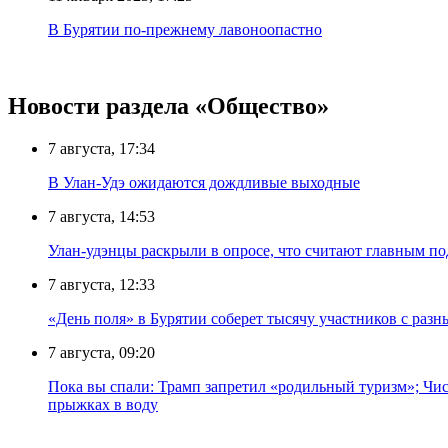
В Бурятии по-прежнему лавоноопастно
Новости раздела «Общество»
7 августа, 17:34
В Улан-Удэ ожидаются дождливые выходные
7 августа, 14:53
Улан-удэнцы раскрыли в опросе, что считают главным п
7 августа, 12:33
«День поля» в Бурятии соберет тысячу участников с раз
7 августа, 09:20
Пока вы спали: Трамп запретил «родильный туризм»; Чис
прыжках в воду