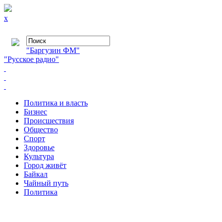
x
"Баргузин ФМ"
"Русское радио"
Политика и власть
Бизнес
Происшествия
Общество
Cпорт
Здоровье
Культура
Город живёт
Байкал
Чайный путь
Политика