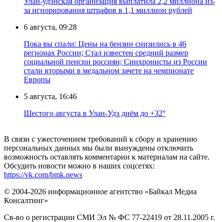
Улан-удэнская организация выплатила 2,2 миллиона из-
за игнорирования штрафов в 1,1 миллион рублей
6 августа, 09:28
Пока вы спали: Цены на бензин снизились в 46
регионах России; Стал известен средний размер
социальной пенсии россиян; Синхронисты из России
стали вторыми в медальном зачете на чемпионате
Европы
5 августа, 16:46
Шестого августа в Улан-Удэ днём до +32°
В связи с ужесточением требований к сбору и хранению
персональных данных мы были вынуждены отключить
возможность оставлять комментарии к материалам на сайте.
Обсудить новости можно в наших соцсетях:
https://vk.com/bmk.news
© 2004-2026 информационное агентство «Байкал Медиа
Консалтинг»
Св-во о регистрации СМИ Эл № ФС 77-22419 от 28.11.2005 г.