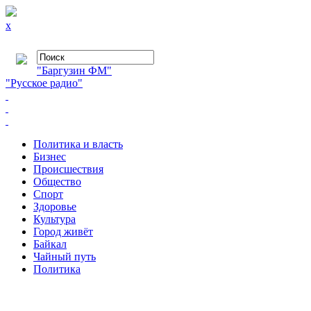
x
"Баргузин ФМ"
"Русское радио"
Политика и власть
Бизнес
Происшествия
Общество
Cпорт
Здоровье
Культура
Город живёт
Байкал
Чайный путь
Политика