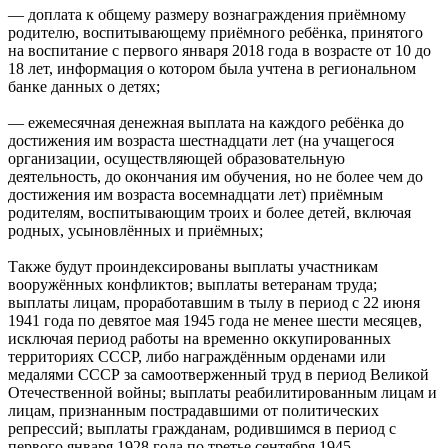
— доплата к общему размеру вознаграждения приёмному
родителю, воспитывающему приёмного ребёнка, принятого
на воспитание с первого января 2018 года в возрасте от 10 до
18 лет, информация о котором была учтена в региональном
банке данных о детях;
— ежемесячная денежная выплата на каждого ребёнка до
достижения им возраста шестнадцати лет (на учащегося
организации, осуществляющей образовательную
деятельность, до окончания им обучения, но не более чем до
достижения им возраста восемнадцати лет) приёмным
родителям, воспитывающим троих и более детей, включая
родных, усыновлённых и приёмных;
Также будут проиндексированы выплаты участникам
вооружённых конфликтов; выплаты ветеранам труда;
выплаты лицам, проработавшим в тылу в период с 22 июня
1941 года по девятое мая 1945 года не менее шести месяцев,
исключая период работы на временно оккупированных
территориях СССР, либо награждённым орденами или
медалями СССР за самоотверженный труд в период Великой
Отечественной войны; выплаты реабилитированным лицам и
лицам, признанным пострадавшими от политических
репрессий; выплаты гражданам, родившимся в период с
первого января 1928 года по третье сентября 1945