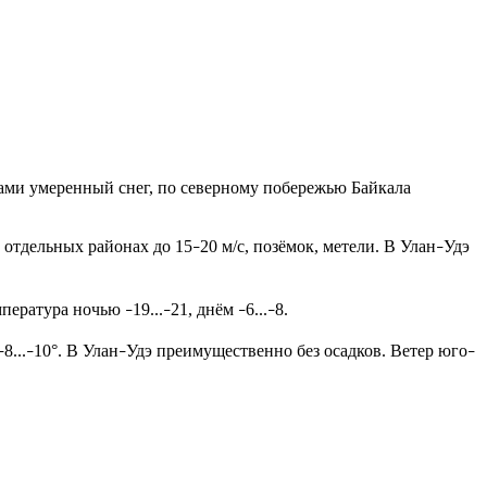
ами умеренный снег, по северному побережью Байкала
 отдельных районах до 15
20 м/с, позёмок, метели. В Улан
Удэ
–
–
емпература ночью
19...
21, днём
6...
8.
–
–
–
–
8...
10°. В Улан
Удэ преимущественно без осадков. Ветер юго
–
–
–
–