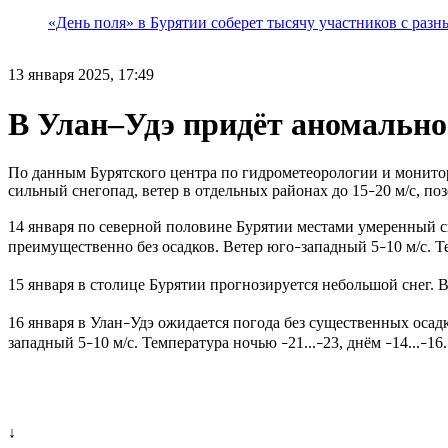
«День поля» в Бурятии соберет тысячу участников с раз
13 января 2025, 17:49
В Улан–Удэ придёт аномально
По данным Бурятского центра по гидрометеорологии и монито
сильный снегопад, ветер в отдельных районах до 15
20 м/с, по
–
14 января по северной половине Бурятии местами умеренный сн
преимущественно без осадков. Ветер юго
западный 5
10 м/с. 
–
–
15 января в столице Бурятии прогнозируется небольшой снег. В
16 января в Улан
Удэ ожидается погода без существенных осад
–
западный 5
10 м/с. Температура ночью
21...
23, днём
14...
16.
–
–
–
–
–
↓