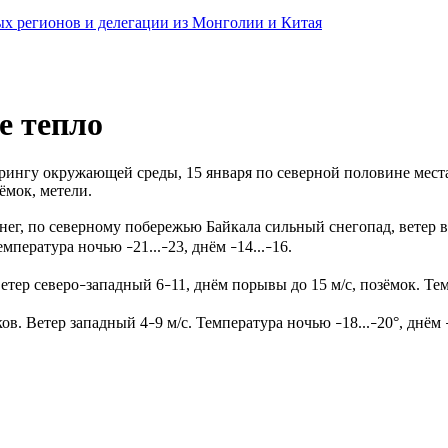
ных регионов и делегации из Монголии и Китая
е тепло
рингу окружающей среды, 15 января по северной половине мест
зёмок, метели.
ег, по северному побережью Байкала сильный снегопад, ветер в
Температура ночью
21...
23, днём
14...
16.
–
–
–
–
етер северо
западный 6
11, днём порывы до 15 м/с, позёмок. Т
–
–
ков. Ветер западный 4
9 м/с. Температура ночью
18...
20°, днём
–
–
–