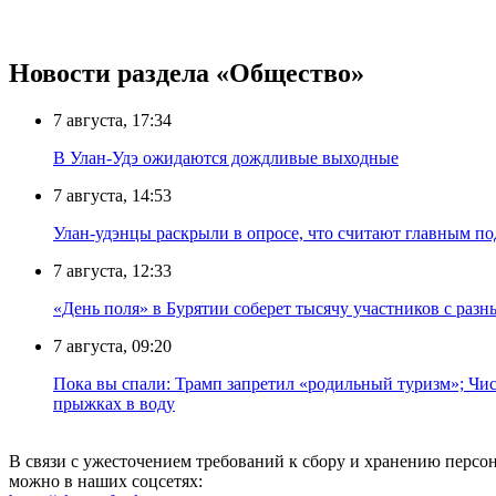
Новости раздела «Общество»
7 августа, 17:34
В Улан-Удэ ожидаются дождливые выходные
7 августа, 14:53
Улан-удэнцы раскрыли в опросе, что считают главным п
7 августа, 12:33
«День поля» в Бурятии соберет тысячу участников с раз
7 августа, 09:20
Пока вы спали: Трамп запретил «родильный туризм»; Чис
прыжках в воду
В связи с ужесточением требований к сбору и хранению перс
можно в наших соцсетях: