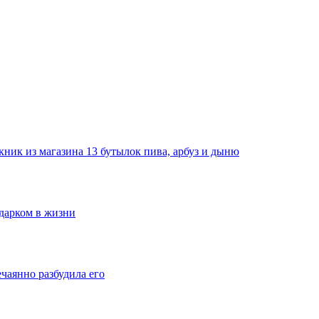
ник из магазина 13 бутылок пива, арбуз и дыню
одарком в жизни
ечаянно разбудила его