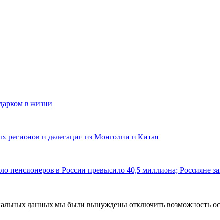
одарком в жизни
ных регионов и делегации из Монголии и Китая
ло пенсионеров в России превысило 40,5 миллиона; Россияне за
ональных данных мы были вынуждены отключить возможность ост