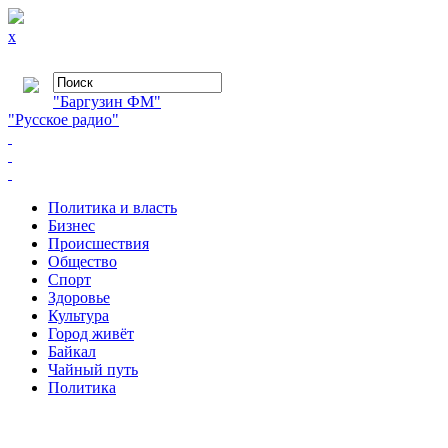
x
"Баргузин ФМ"
"Русское радио"
Политика и власть
Бизнес
Происшествия
Общество
Cпорт
Здоровье
Культура
Город живёт
Байкал
Чайный путь
Политика