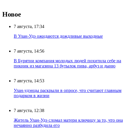
Новое
7 августа, 17:34
В Улан-Удэ ожидаются дождливые выходные
7 августа, 14:56
В Бурятии компания молодых людей похитила себе на
пикник из магазина 13 бутылок пива, арбуз и дыню
7 августа, 14:53
Улан-удэнцы раскрыли в опросе, что считают главным
подарком в жизни
7 августа, 12:38
Житель Улан-Удэ сломал матери ключицу за то, что она
нечаянно разбудила его