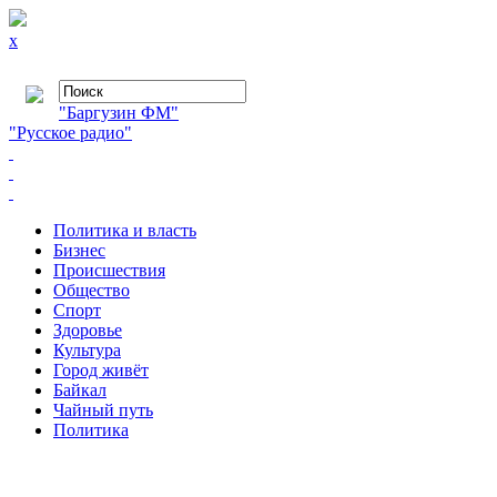
x
"Баргузин ФМ"
"Русское радио"
Политика и власть
Бизнес
Происшествия
Общество
Cпорт
Здоровье
Культура
Город живёт
Байкал
Чайный путь
Политика