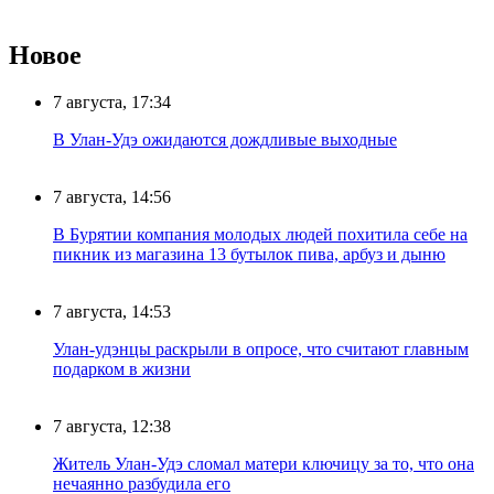
Новое
7 августа, 17:34
В Улан-Удэ ожидаются дождливые выходные
7 августа, 14:56
В Бурятии компания молодых людей похитила себе на
пикник из магазина 13 бутылок пива, арбуз и дыню
7 августа, 14:53
Улан-удэнцы раскрыли в опросе, что считают главным
подарком в жизни
7 августа, 12:38
Житель Улан-Удэ сломал матери ключицу за то, что она
нечаянно разбудила его