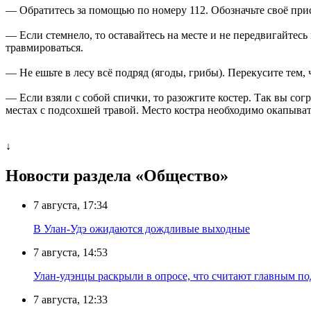
— Обратитесь за помощью по номеру 112. Обозначьте своё прис
— Если стемнело, то оставайтесь на месте и не передвигайтес
травмироваться.
— Не ешьте в лесу всё подряд (ягоды, грибы). Перекусите тем, 
— Если взяли с собой спички, то разожгите костер. Так вы согр
местах с подсохшей травой. Место костра необходимо окапыват
↓
Новости раздела «Общество»
7 августа, 17:34
В Улан-Удэ ожидаются дождливые выходные
7 августа, 14:53
Улан-удэнцы раскрыли в опросе, что считают главным п
7 августа, 12:33