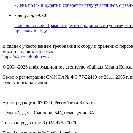
«День поля» в Бурятии соберет тысячу участников с раз
7 августа, 09:20
Пока вы спали: Трамп запретил «родильный туризм»; Чис
прыжках в воду
В связи с ужесточением требований к сбору и хранению перс
можно в наших соцсетях:
https://vk.com/bmk.news
© 2004-2026 информационное агентство «Байкал Медиа Конса
Св-во о регистрации СМИ Эл № ФС 77-22419 от 28.11.2005 г. 
культурного наследия
Адрес редакции: 670000, Республика Бурятия,
г. Улан-Удэ, ул. Смолина, 54б, помещение 3А
Телефон редакции: ‎‎8 (924 4) 58 90 90
E-mail редакции: info@baikal-media.ru