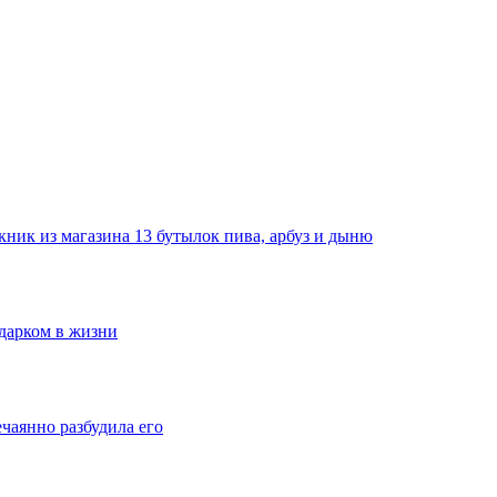
ник из магазина 13 бутылок пива, арбуз и дыню
одарком в жизни
ечаянно разбудила его