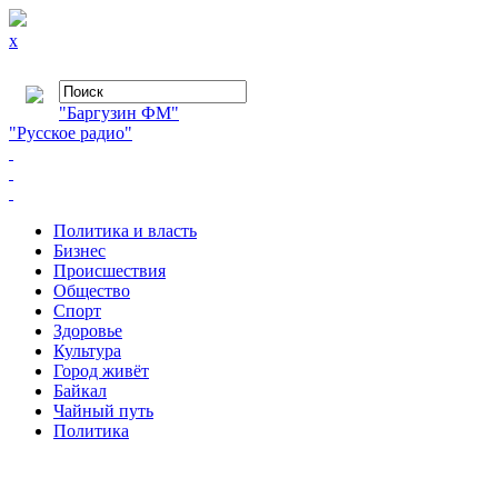
x
"Баргузин ФМ"
"Русское радио"
Политика и власть
Бизнес
Происшествия
Общество
Cпорт
Здоровье
Культура
Город живёт
Байкал
Чайный путь
Политика