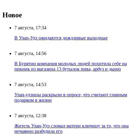
Новое
7 августа, 17:34
В Улан-Удэ ожидаются дождливые выходные
7 августа, 14:56
В Бурятии компания молодых людей похитила себе на
пикник из магазина 13 бутылок пива, арбуз и дыню
7 августа, 14:53
Улан-удэнцы раскрыли в опросе, что считают главным
подарком в жизни
7 августа, 12:38
Житель Улан-Удэ сломал матери ключицу за то, что она
нечаянно разбудила его