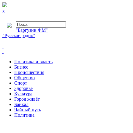
x
"Баргузин ФМ"
"Русское радио"
Политика и власть
Бизнес
Происшествия
Общество
Cпорт
Здоровье
Культура
Город живёт
Байкал
Чайный путь
Политика