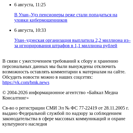
6 августа, 11:25
В Улан–Удэ пенсионеры реже стали попадаться на
уловки кибермошенников
6 августа, 10:33
Улан–удэнская организация выплатила 2,2 миллиона из–
за игнорирования штрафов в 1,1 миллиона рублей
В связи с ужесточением требований к сбору и хранению
персональных данных мы были вынуждены отключить
возможность оставлять комментарии к материалам на сайте.
Обсудить новости можно в наших соцсетях:
https://vk.com/bmk.news
© 2004-2026 информационное агентство «Байкал Медиа
Консалтинг»
Св-во о регистрации СМИ Эл № ФС 77-22419 от 28.11.2005 г.
выдано Федеральной службой по надзору за соблюдением
законодательства в сфере массовых коммуникаций и охране
культурного наследия