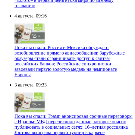
«золото» в первый день кубка мира по зимнему
плаванию
4 августа, 09:16
Пока вы спали: Россия и Мексика обсуждают
возобновление прямого авиасообщения; Зарубежные
браузеры стали ограничивать доступ к сайтам
российских банков; Российские синхронистки
завоевали первую золотую медаль на чемпионате
Европы
3 августа, 09:33
Пока вы спали: Трамп анонсировал срочные переговоры
с Ираном; МВД перечислило данные, которые опасно
публиковать в социальных сетях; 16–летняя россиянка
Лютова выиграла первый турнир в карьере