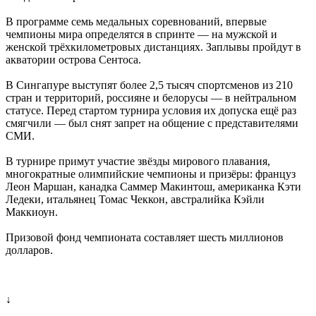
В программе семь медальных соревнований, впервые
чемпионы мира определятся в спринте — на мужской и
женской трёхкилометровых дистанциях. Заплывы пройдут в
акватории острова Сентоса.
В Сингапуре выступят более 2,5 тысяч спортсменов из 210
стран и территорий, россияне и белорусы — в нейтральном
статусе. Перед стартом турнира условия их допуска ещё раз
смягчили — был снят запрет на общение с представителями
СМИ.
В турнире примут участие звёзды мирового плавания,
многократные олимпийские чемпионы и призёры: француз
Леон Маршан, канадка Саммер Макинтош, американка Кэти
Ледеки, итальянец Томас Чеккон, австралийка Кэйли
Маккиоун.
Призовой фонд чемпионата составляет шесть миллионов
долларов.
↓