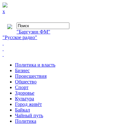
x
"Баргузин ФМ"
"Русское радио"
Политика и власть
Бизнес
Происшествия
Общество
Cпорт
Здоровье
Культура
Город живёт
Байкал
Чайный путь
Политика