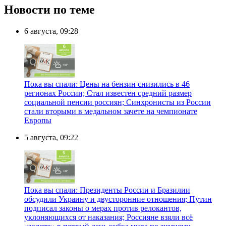
Новости по теме
6 августа, 09:28
Пока вы спали: Цены на бензин снизились в 46
регионах России; Стал известен средний размер
социальной пенсии россиян; Синхронисты из России
стали вторыми в медальном зачете на чемпионате
Европы
5 августа, 09:22
Пока вы спали: Президенты России и Бразилии
обсудили Украину и двусторонние отношения; Путин
подписал законы о мерах против релокантов,
уклоняющихся от наказания; Россияне взяли всё