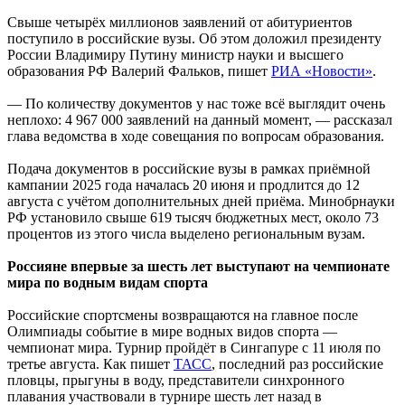
Свыше четырёх миллионов заявлений от абитуриентов
поступило в российские вузы. Об этом доложил президенту
России Владимиру Путину министр науки и высшего
образования РФ Валерий Фальков, пишет
РИА «Новости»
.
— По количеству документов у нас тоже всё выглядит очень
неплохо: 4 967 000 заявлений на данный момент, — рассказал
глава ведомства в ходе совещания по вопросам образования.
Подача документов в российские вузы в рамках приёмной
кампании 2025 года началась 20 июня и продлится до 12
августа с учётом дополнительных дней приёма. Минобрнауки
РФ установило свыше 619 тысяч бюджетных мест, около 73
процентов из этого числа выделено региональным вузам.
Россияне впервые за шесть лет выступают на чемпионате
мира по водным видам спорта
Российские спортсмены возвращаются на главное после
Олимпиады событие в мире водных видов спорта —
чемпионат мира. Турнир пройдёт в Сингапуре с 11 июля по
третье августа. Как пишет
ТАСС
, последний раз российские
пловцы, прыгуны в воду, представители синхронного
плавания участвовали в турнире шесть лет назад в