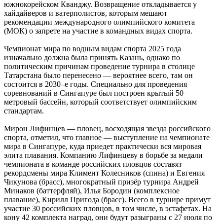
южнокорейском Кванджу. Возвращение откладывается у
хайдайверов и ватерполистов, которым мешают
рекомендации международного олимпийского комитета
(МОК) о запрете на участие в командных видах спорта.
Чемпионат мира по водным видам спорта 2025 года
изначально должна была принять Казань, однако по
политическим причинам проведение турнира в столице
Татарстана было перенесено — вероятнее всего, там он
состоится в 2030–е годы. Специально для проведения
соревнований в Сингапуре был построен крытый 50–
метровый бассейн, который соответствует олимпийским
стандартам.
Мирон Лифинцев — пловец, восходящая звезда российского
спорта, отметил, что главное — выступление на чемпионате
мира в Сингапуре, куда приедет практически вся мировая
элита плавания. Компанию Лифинцеву в борьбе за медали
чемпионата в команде российских пловцов составят
рекордсмены мира Климент Колесников (спина) и Евгения
Чикунова (брасс), многократный призёр турнира Андрей
Минаков (баттерфляй), Илья Бородин (комплексное
плавание), Кирилл Пригода (брасс). Всего в турнире примут
участие 30 российских пловцов, в том числе, в эстафетах. На
кону 42 комплекта наград, они будут разыграны с 27 июля по