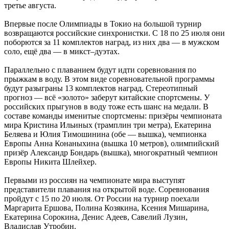
третье августа.
Впервые после Олимпиады в Токио на большой турнир
возвращаются российские синхронистки. С 18 по 25 июля они
поборются за 11 комплектов наград, из них два — в мужском
соло, ещё два — в микст–дуэтах.
Параллельно с плаванием будут идти соревнования по
прыжкам в воду. В этом виде соревновательной программы
будут разыграны 13 комплектов наград. Стереотипный
прогноз — всё «золото» заберут китайские спортсмены. У
российских прыгунов в воду тоже есть шанс на медали. В
составе команды именитые спортсмены: призёры чемпионата
мира Кристина Ильиных (трамплин три метра), Екатерина
Беляева и Юлия Тимошинина (обе — вышка), чемпионка
Европы Анна Конаныхина (вышка 10 метров), олимпийский
призёр Александр Бондарь (вышка), многократный чемпион
Европы Никита Шлейхер.
Первыми из россиян на чемпионате мира выступят
представители плавания на открытой воде. Соревнования
пройдут с 15 по 20 июля. От России на турнир поехали
Маргарита Ершова, Полина Козякина, Ксения Мишарина,
Екатерина Сорокина, Денис Адеев, Савелий Лузин,
Владислав Утробин.