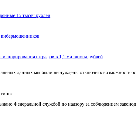
рянные 15 тысяч рублей
и кибермошенников
а игнорирования штрафов в 1,1 миллиона рублей
ональных данных мы были вынуждены отключить возможность ост
лтинг»
выдано Федеральной службой по надзору за соблюдением законод