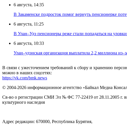
6 августа, 14:35
В Закаменске подросток помог вернуть пенсионерке поте
6 августа, 11:25
В Улан–Удэ пенсионеры реже стали попадаться на уловк
6 августа, 10:33
Улан–удэнская организация выплатила 2,2 миллиона из–з
В связи с ужесточением требований к сбору и хранению перс
можно в наших соцсетях:
https://vk.com/bmk.news
© 2004-2026 информационное агентство «Байкал Медиа Конса
Св-во о регистрации СМИ Эл № ФС 77-22419 от 28.11.2005 г. 
культурного наследия
Адрес редакции: 670000, Республика Бурятия,