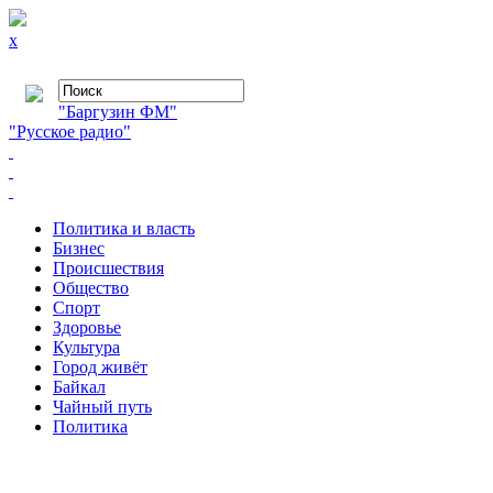
x
"Баргузин ФМ"
"Русское радио"
Политика и власть
Бизнес
Происшествия
Общество
Cпорт
Здоровье
Культура
Город живёт
Байкал
Чайный путь
Политика