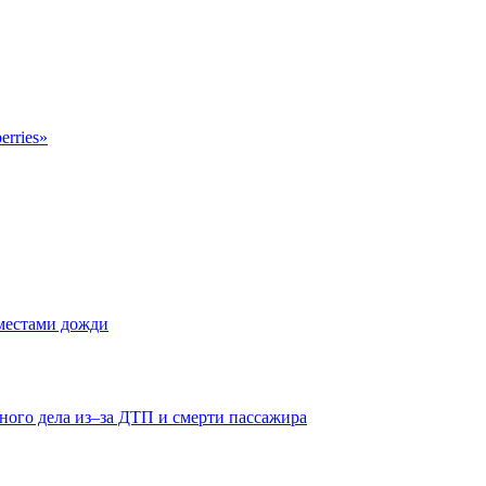
erries»
 местами дожди
ного дела из–за ДТП и смерти пассажира