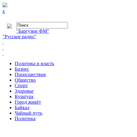
x
"Баргузин ФМ"
"Русское радио"
Политика и власть
Бизнес
Происшествия
Общество
Cпорт
Здоровье
Культура
Город живёт
Байкал
Чайный путь
Политика