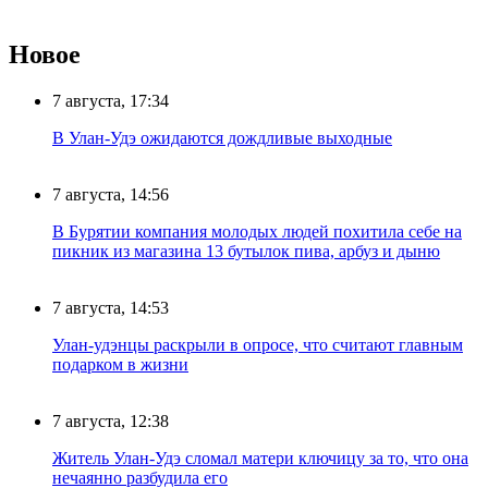
Новое
7 августа, 17:34
В Улан-Удэ ожидаются дождливые выходные
7 августа, 14:56
В Бурятии компания молодых людей похитила себе на
пикник из магазина 13 бутылок пива, арбуз и дыню
7 августа, 14:53
Улан-удэнцы раскрыли в опросе, что считают главным
подарком в жизни
7 августа, 12:38
Житель Улан-Удэ сломал матери ключицу за то, что она
нечаянно разбудила его