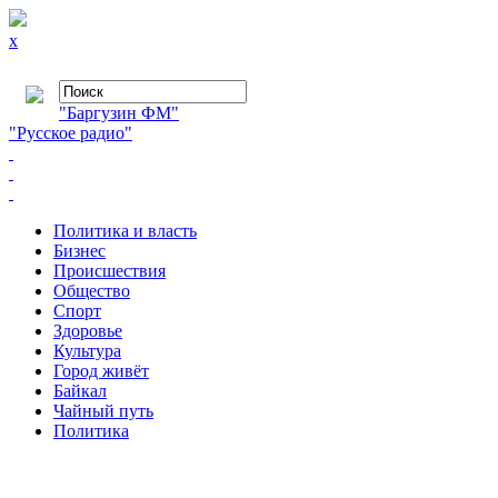
x
"Баргузин ФМ"
"Русское радио"
Политика и власть
Бизнес
Происшествия
Общество
Cпорт
Здоровье
Культура
Город живёт
Байкал
Чайный путь
Политика