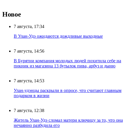
Новое
7 августа, 17:34
В Улан-Удэ ожидаются дождливые выходные
7 августа, 14:56
В Бурятии компания молодых людей похитила себе на
пикник из магазина 13 бутылок пива, арбуз и дыню
7 августа, 14:53
Улан-удэнцы раскрыли в опросе, что считают главным
подарком в жизни
7 августа, 12:38
Житель Улан-Удэ сломал матери ключицу за то, что она
нечаянно разбудила его