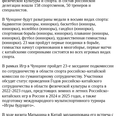
физической культуры и спорта. В состав российской
делегации вошли 158 спортсменов, 50 тренеров и
специалистов.
В Чунцине будут разыграны медали в восьми видах спорта:
бадминтон (юниоры, юниорки), баскетбол (юниоры,
юниорки), волейбол (юниоры), гандбол (юниорки),
спортивная борьба (юниоры, юниорки), плавание (юниоры,
юниорки), футбол (юниорки), художественная гимнастика
(юниорки). 23 мая пройдут первые поединки в борьбе,
гимнастки начнут соревнования в многоборье, первые матчи
с китайскими соперниками состоятся во всех игровых видах
спорта.
В рамках Игр в Чунцине пройдет 23
е заседание подкомиссии
–
по сотрудничеству в области спорта российско
китайской
–
комиссии по гуманитарному сотрудничеству. Участники
обсудят статус проведения Годов российско
китайского
–
сотрудничества в области физической культуры и спорта в
2022
2023 годах, предстоящих зимних и летних Российско
–
–
китайских игр в России в 2024 и 2025 годах, а также
подготовку международного мультиспортивного турнира
«Игры будущего».
В ходе визита Матыцина в Китай запланирована его встреча с