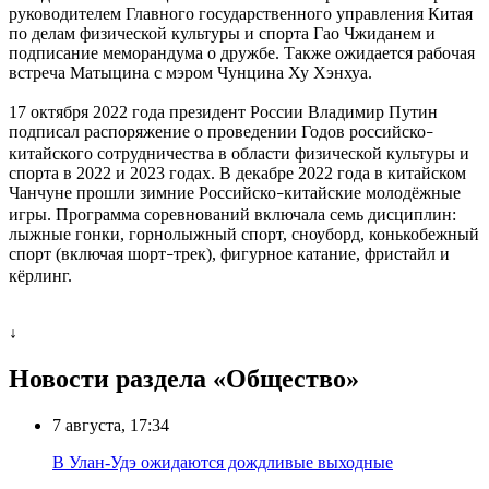
руководителем Главного государственного управления Китая
по делам физической культуры и спорта Гао Чжиданем и
подписание меморандума о дружбе. Также ожидается рабочая
встреча Матыцина с мэром Чунцина Ху Хэнхуа.
17 октября 2022 года президент России Владимир Путин
подписал распоряжение о проведении Годов российско
–
китайского сотрудничества в области физической культуры и
спорта в 2022 и 2023 годах. В декабре 2022 года в китайском
Чанчуне прошли зимние Российско
китайские молодёжные
–
игры. Программа соревнований включала семь дисциплин:
лыжные гонки, горнолыжный спорт, сноуборд, конькобежный
спорт (включая шорт
трек), фигурное катание, фристайл и
–
кёрлинг.
↓
Новости раздела «Общество»
7 августа, 17:34
В Улан-Удэ ожидаются дождливые выходные