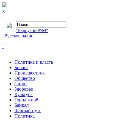
x
"Баргузин ФМ"
"Русское радио"
Политика и власть
Бизнес
Происшествия
Общество
Cпорт
Здоровье
Культура
Город живёт
Байкал
Чайный путь
Политика