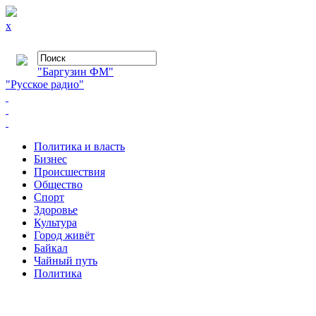
x
"Баргузин ФМ"
"Русское радио"
Политика и власть
Бизнес
Происшествия
Общество
Cпорт
Здоровье
Культура
Город живёт
Байкал
Чайный путь
Политика