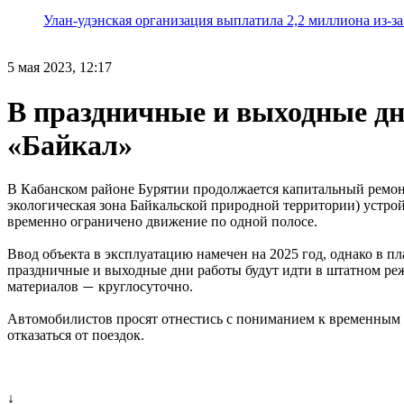
Улан-удэнская организация выплатила 2,2 миллиона из-з
5 мая 2023, 12:17
В праздничные и выходные дни
«Байкал»
В Кабанском районе Бурятии продолжается капитальный ремон
экологическая зона Байкальской природной территории) устро
временно ограничено движение по одной полосе.
Ввод объекта в эксплуатацию намечен на 2025 год, однако в пл
праздничные и выходные дни работы будут идти в штатном ре
материалов
круглосуточно.
—
Автомобилистов просят отнестись с пониманием к временным н
отказаться от поездок.
↓