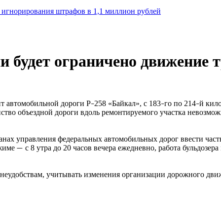
а игнорирования штрафов в 1,1 миллион рублей
 будет ограничено движение т
т автомобильной дороги Р
258 «Байкал», с 183
го по 214
й кил
–
–
–
йство объездной дороги вдоль ремонтируемого участка невозмо
анах управления федеральных автомобильных дорог ввести часть у
жиме
с 8 утра до 20 часов вечера ежедневно, работа бульдозера
—
еудобствам, учитывать изменения организации дорожного движе