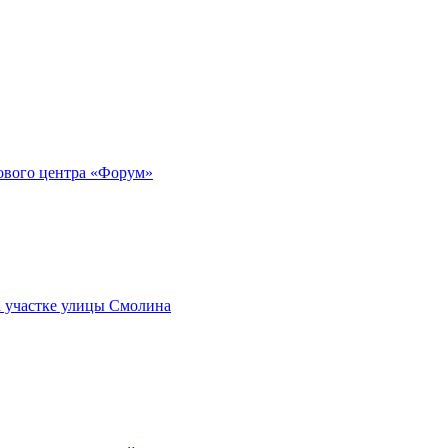
гового центра «Форум»
а участке улицы Смолина