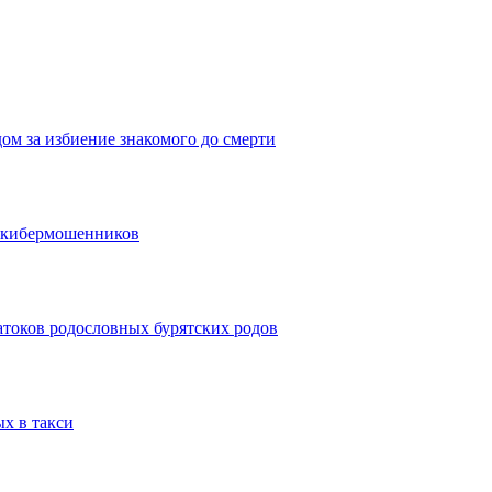
дом за избиение знакомого до смерти
и кибермошенников
атоков родословных бурятских родов
ых в такси