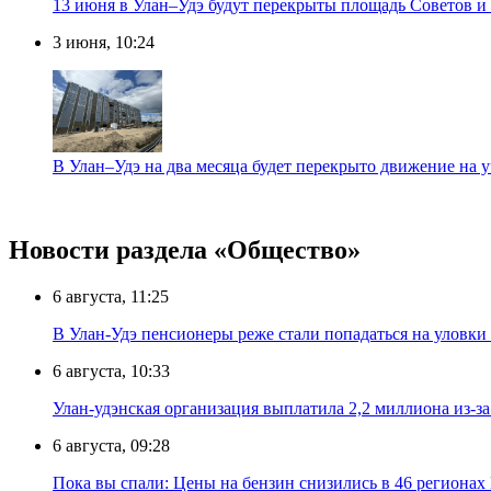
13 июня в Улан–Удэ будут перекрыты площадь Советов и
3 июня, 10:24
В Улан–Удэ на два месяца будет перекрыто движение на 
Новости раздела «Общество»
6 августа, 11:25
В Улан-Удэ пенсионеры реже стали попадаться на уловк
6 августа, 10:33
Улан-удэнская организация выплатила 2,2 миллиона из-з
6 августа, 09:28
Пока вы спали: Цены на бензин снизились в 46 регионах