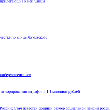
 прилегающие к ней улицы
участке по улице Жуковского
и кибермошенников
а игнорирования штрафов в 1,1 миллион рублей
 России; Стал известен средний размер социальной пенсии росс