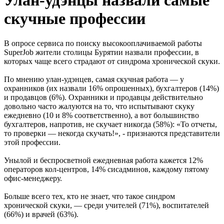
Улан-удэнцы назвали самые
скучные профессии
В опросе сервиса по поиску высокооплачиваемой работы
SuperJob жители столицы Бурятии назвали профессии, в
которых чаще всего страдают от синдрома хронической скуки.
По мнению улан-удэнцев, самая скучная работа — у
охранников (их назвали 16% опрошенных), бухгалтеров (14%)
и продавцов (6%). Охранники и продавцы действительно
довольно часто жалуются на то, что испытывают скуку
ежедневно (10 и 8% соответственно), а вот большинство
бухгалтеров, напротив, не скучает никогда (58%): «То отчеты,
то проверки — некогда скучать!», - признаются представители
этой профессии.
Унылой и беспросветной ежедневная работа кажется 12%
операторов кол-центров, 14% сисадминов, каждому пятому
офис-менеджеру.
Больше всего тех, кто не знает, что такое синдром
хронической скуки, — среди учителей (71%), воспитателей
(66%) и врачей (63%).