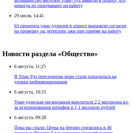
Большинство жителей Улан–Удэ заявили в опросе, что
никогда не опаздывают на работу
29 июля, 14:41
63 процента улан–удэнцев в опросе выразили согласие
на проверку на детекторе лжи при приёме на работу
Новости раздела «Общество»
6 августа, 11:25
В Улан-Удэ пенсионеры реже стали попадаться на
уловки кибермошенников
6 августа, 10:33
Улан-удэнская организация выплатила 2,2 миллиона из-
за игнорирования штрафов в 1,1 миллион рублей
6 августа, 09:28
Пока вы спали: Цены на бензин снизились в 46
регионах России; Стал известен средний размер