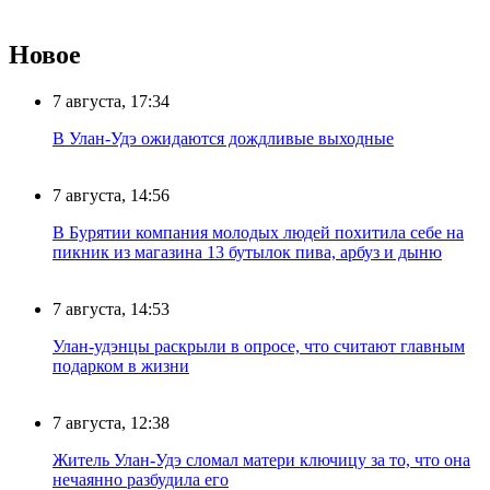
Новое
7 августа, 17:34
В Улан-Удэ ожидаются дождливые выходные
7 августа, 14:56
В Бурятии компания молодых людей похитила себе на
пикник из магазина 13 бутылок пива, арбуз и дыню
7 августа, 14:53
Улан-удэнцы раскрыли в опросе, что считают главным
подарком в жизни
7 августа, 12:38
Житель Улан-Удэ сломал матери ключицу за то, что она
нечаянно разбудила его