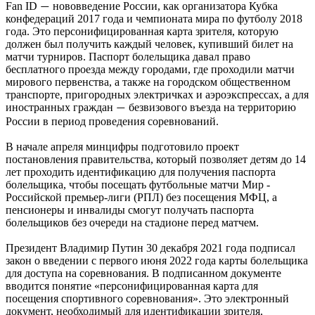
Fan ID
нововведение России, как организатора Кубка
—
конфедераций 2017 года и чемпионата мира по футболу 2018
года. Это персонифицированная карта зрителя, которую
должен был получить каждый человек, купивший билет на
матчи турниров. Паспорт болельщика давал право
бесплатного проезда между городами, где проходили матчи
мирового первенства, а также на городском общественном
транспорте, пригородных электричках и аэроэкспрессах, а для
иностранных граждан
безвизового въезда на территорию
—
России в период проведения соревнований.
В начале апреля минцифры подготовило проект
постановления правительства, который позволяет детям до 14
лет проходить идентификацию для получения паспорта
болельщика, чтобы посещать футбольные матчи Мир -
Российской премьер-лиги (РПЛ) без посещения МФЦ, а
пенсионеры и инвалиды смогут получать паспорта
болельщиков без очереди на стадионе перед матчем.
Президент Владимир Путин 30 декабря 2021 года подписал
закон о введении с первого июня 2022 года карты болельщика
для доступа на соревнования. В подписанном документе
вводится понятие «персонифицированная карта для
посещения спортивного соревнования». Это электронный
документ, необходимый для идентификации зрителя,