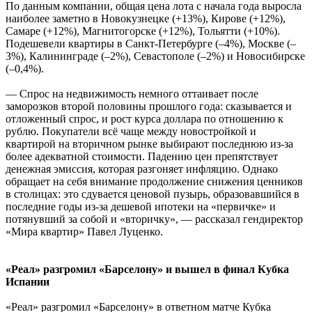
По данным компании, общая цена лота с начала года выросла
наиболее заметно в Новокузнецке (+13%), Кирове (+12%),
Самаре (+12%), Магнитогорске (+12%), Тольятти (+10%).
Подешевели квартиры в Санкт-Петербурге (–4%), Москве (–
3%), Калининграде (–2%), Севастополе (–2%) и Новосибирске
(–0,4%).
— Спрос на недвижимость немного оттаивает после
заморозков второй половины прошлого года: сказывается и
отложенный спрос, и рост курса доллара по отношению к
рублю. Покупатели всё чаще между новостройкой и
квартирой на вторичном рынке выбирают последнюю из-за
более адекватной стоимости. Падению цен препятствует
денежная эмиссия, которая разгоняет инфляцию. Однако
обращает на себя внимание продолжение снижения ценников
в столицах: это сдувается ценовой пузырь, образовавшийся в
последние годы из-за дешевой ипотеки на «первичке» и
потянувший за собой и «вторичку», — рассказал гендиректор
«Мира квартир» Павел Луценко.
«Реал» разгромил «Барселону» и вышел в финал Кубка
Испании
«Реал» разгромил «Барселону» в ответном матче Кубка