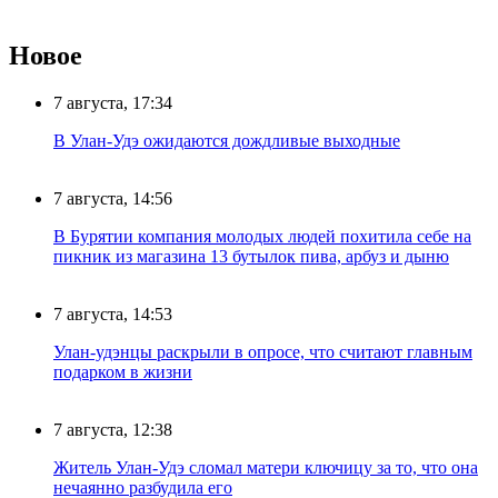
Новое
7 августа, 17:34
В Улан-Удэ ожидаются дождливые выходные
7 августа, 14:56
В Бурятии компания молодых людей похитила себе на
пикник из магазина 13 бутылок пива, арбуз и дыню
7 августа, 14:53
Улан-удэнцы раскрыли в опросе, что считают главным
подарком в жизни
7 августа, 12:38
Житель Улан-Удэ сломал матери ключицу за то, что она
нечаянно разбудила его