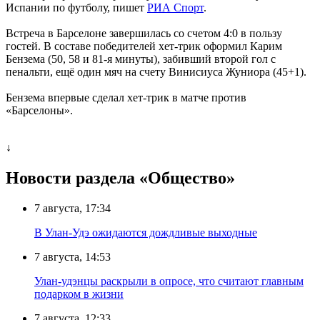
Испании по футболу, пишет
РИА Спорт
.
Встреча в Барселоне завершилась со счетом 4:0 в пользу
гостей. В составе победителей хет-трик оформил Карим
Бензема (50, 58 и 81-я минуты), забивший второй гол с
пенальти, ещё один мяч на счету Винисиуса Жуниора (45+1).
Бензема впервые сделал хет-трик в матче против
«Барселоны».
↓
Новости раздела «Общество»
7 августа, 17:34
В Улан-Удэ ожидаются дождливые выходные
7 августа, 14:53
Улан-удэнцы раскрыли в опросе, что считают главным
подарком в жизни
7 августа, 12:33