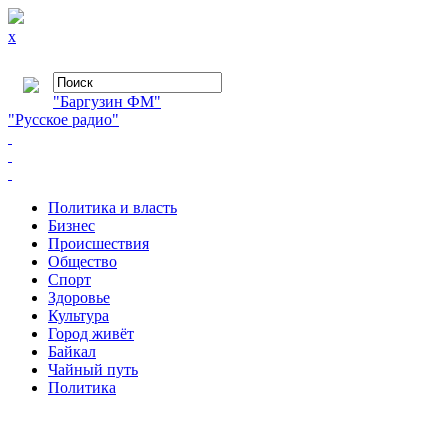
x
"Баргузин ФМ"
"Русское радио"
Политика и власть
Бизнес
Происшествия
Общество
Cпорт
Здоровье
Культура
Город живёт
Байкал
Чайный путь
Политика