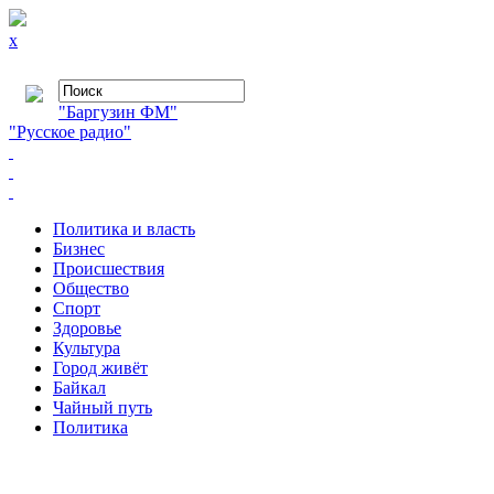
x
"Баргузин ФМ"
"Русское радио"
Политика и власть
Бизнес
Происшествия
Общество
Cпорт
Здоровье
Культура
Город живёт
Байкал
Чайный путь
Политика