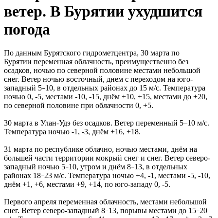
ветер. В Бурятии ухудшится
погода
По данным Бурятского гидрометцентра, 30 марта по
Бурятии переменная облачность, преимущественно без
осадков, ночью по северной половине местами небольшой
снег. Ветер ночью восточный, днем с переходом на юго-
западный 5
10, в отдельных районах до 15 м/с. Температура
–
ночью 0, -5, местами -10, -15, днём +10, +15, местами до +20,
по северной половине при облачности 0, +5.
30 марта в Улан-Удэ без осадков. Ветер переменный 5–10 м/с.
Температура ночью -1, -3, днём +16, +18.
31 марта по республике облачно, ночью местами, днём на
большей части территории мокрый снег и снег. Ветер северо-
западный ночью 5
10, утром и днём 8
13, в отдельных
–
–
районах 18
23 м/с. Температура ночью +4, -1, местами -5, -10,
–
днём +1, +6, местами +9, +14, по юго-западу 0, -5.
Первого апреля переменная облачность, местами небольшой
снег. Ветер северо-западный 8
13, порывы местами до 15
20
–
–