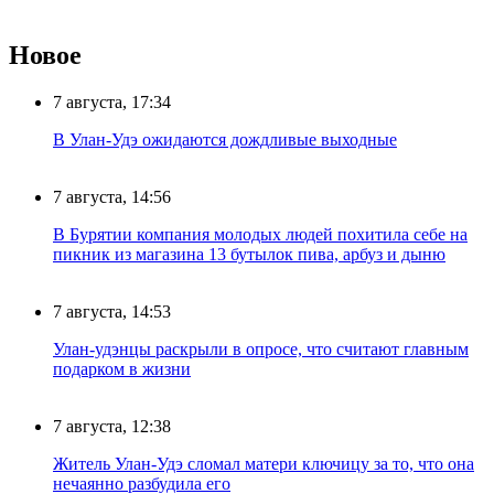
Новое
7 августа, 17:34
В Улан-Удэ ожидаются дождливые выходные
7 августа, 14:56
В Бурятии компания молодых людей похитила себе на
пикник из магазина 13 бутылок пива, арбуз и дыню
7 августа, 14:53
Улан-удэнцы раскрыли в опросе, что считают главным
подарком в жизни
7 августа, 12:38
Житель Улан-Удэ сломал матери ключицу за то, что она
нечаянно разбудила его