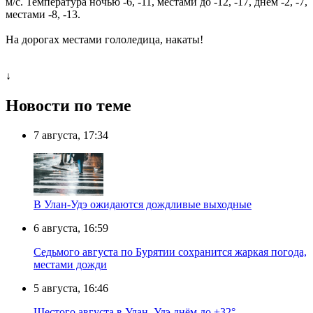
м/с. Температура ночью -6, -11, местами до -12, -17, днём -2, -7,
местами -8, -13.
На дорогах местами гололедица, накаты!
↓
Новости по теме
7 августа, 17:34
В Улан-Удэ ожидаются дождливые выходные
6 августа, 16:59
Седьмого августа по Бурятии сохранится жаркая погода,
местами дожди
5 августа, 16:46
Шестого августа в Улан–Удэ днём до +32°