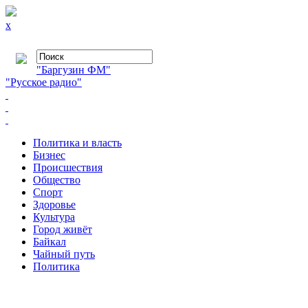
x
"Баргузин ФМ"
"Русское радио"
Политика и власть
Бизнес
Происшествия
Общество
Cпорт
Здоровье
Культура
Город живёт
Байкал
Чайный путь
Политика