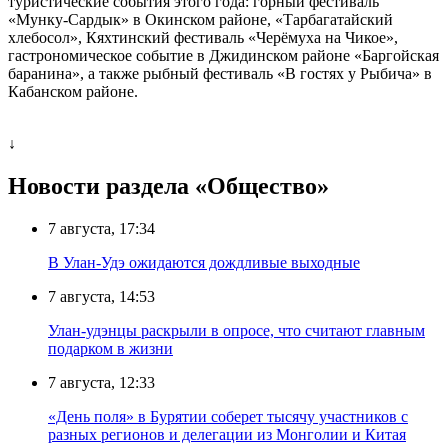
туристические события этого года: горный фестиваль
«Мунку-Сардык» в Окинском районе, «Тарбагатайский
хлебосол», Кяхтинский фестиваль «Черёмуха на Чикое»,
гастрономическое событие в Джидинском районе «Баргойская
баранина», а также рыбный фестиваль «В гостях у Рыбича» в
Кабанском районе.
↓
Новости раздела «Общество»
7 августа, 17:34
В Улан-Удэ ожидаются дождливые выходные
7 августа, 14:53
Улан-удэнцы раскрыли в опросе, что считают главным
подарком в жизни
7 августа, 12:33
«День поля» в Бурятии соберет тысячу участников с
разных регионов и делегации из Монголии и Китая