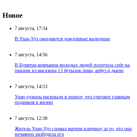
Новое
7 августа, 17:34
В Улан-Удэ ожидаются дождливые выходные
7 августа, 14:56
В Бурятии компания молодых людей похитила себе на
пикник из магазина 13 бутылок пива, арбуз и дыню
7 августа, 14:53
Улан-удэнцы раскрыли в опросе, что считают главным
подарком в жизни
7 августа, 12:38
Житель Улан-Удэ сломал матери ключицу за то, что она
нечаянно разбудила его