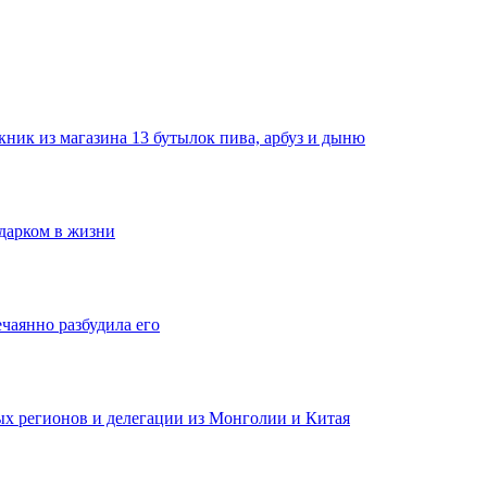
ник из магазина 13 бутылок пива, арбуз и дыню
одарком в жизни
ечаянно разбудила его
ных регионов и делегации из Монголии и Китая