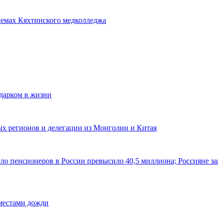
лемах Кяхтинского медколледжа
одарком в жизни
ных регионов и делегации из Монголии и Китая
ло пенсионеров в России превысило 40,5 миллиона; Россияне за
 местами дожди