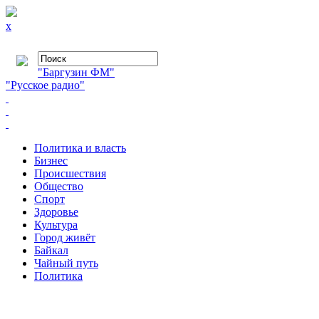
x
"Баргузин ФМ"
"Русское радио"
Политика и власть
Бизнес
Происшествия
Общество
Cпорт
Здоровье
Культура
Город живёт
Байкал
Чайный путь
Политика