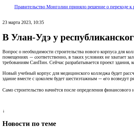
Правительство Монголии приняло решение о переходе к 
23 марта 2023, 10:35
В Улан-Удэ у республиканско
Вопрос о необходимости строительства нового корпуса для ко
помещениях
оответственно, в таких условиях не хватает з
— с
требованиям СанПин. Сейчас разрабатывается проект здания, к
Новый учебный корпус для медицинского колледжа будет рассчи
здание вместе с цоколем будет шестиэтажным
го возведут 
— е
Само строительство начнётся после определения финансового 
↓
Новости по теме