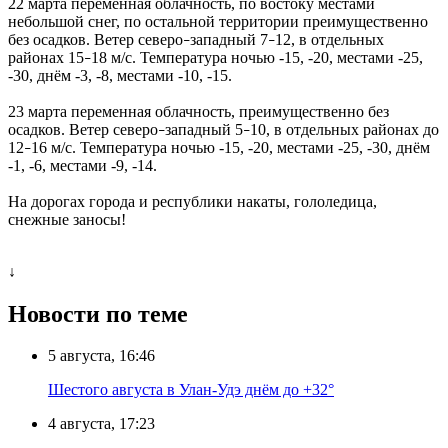
22 марта переменная облачность, по востоку местами
небольшой снег, по остальной территории преимущественно
без осадков. Ветер северо
западный 7
12, в отдельных
–
–
районах 15
18 м/с. Температура ночью -15, -20, местами -25,
–
-30, днём -3, -8, местами -10, -15.
23 марта переменная облачность, преимущественно без
осадков. Ветер северо
западный 5
10, в отдельных районах до
–
–
12
16 м/с. Температура ночью -15, -20, местами -25, -30, днём
–
-1, -6, местами -9, -14.
На дорогах города и республики накаты, гололедица,
снежные заносы!
↓
Новости по теме
5 августа, 16:46
Шестого августа в Улан-Удэ днём до +32°
4 августа, 17:23