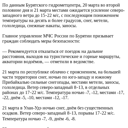
По данным Бурятского гидрометцентра, 20 марта во второй
половине дня и 21 марта местами ожидается усиление северо-
западного ветра до 15
22 м/с, с последующим понижением
–
температуры на десять и более градусов, снег, метели,
гололедица, снежные накаты, заносы.
Главное управление МЧС России по Бурятии призывает
граждан соблюдать меры безопасности:
— Рекомендуется отказаться от поездок на дальние
расстояния, выходов на туристические и горные маршруты,
акватории водоёмов, — отметили в ведомстве.
21 марта по республике облачно с прояснением, на большей
части территории снег, ночью по юго-западу и южному
Прибайкалью сильные снегопады, местами метели, заносы,
гололедица. Ветер северо-западный 8
13, в отдельных
–
районах до 17
22 м/с. Температура ночью -7, -12, местами -17,
–
-22, днём -5, -10, местами -12, -17.
21 марта в Улан-Удэ ночью снег, днём без существенных
осадков. Ветер северо
западный 8
13, порывы 17
22 м/с.
–
–
–
Температура ночью -7, -9, днём -6, -8.