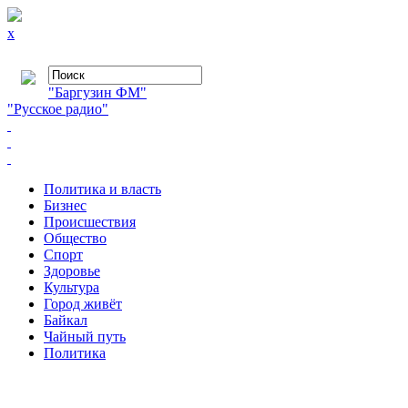
x
"Баргузин ФМ"
"Русское радио"
Политика и власть
Бизнес
Происшествия
Общество
Cпорт
Здоровье
Культура
Город живёт
Байкал
Чайный путь
Политика