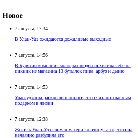
Новое
7 августа, 17:34
В Улан-Удэ ожидаются дождливые выходные
7 августа, 14:56
В Бурятии компания молодых людей похитила себе на
пикник из магазина 13 бутылок пива, арбуз и дыню
7 августа, 14:53
Улан-удэнцы раскрыли в опросе, что считают главным
подарком в жизни
7 августа, 12:38
Житель Улан-Удэ сломал матери ключицу за то, что она
нечаянно разбудила его