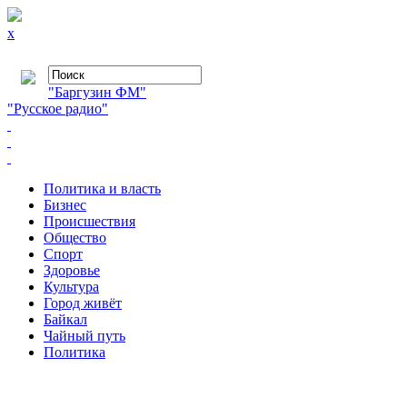
x
"Баргузин ФМ"
"Русское радио"
Политика и власть
Бизнес
Происшествия
Общество
Cпорт
Здоровье
Культура
Город живёт
Байкал
Чайный путь
Политика