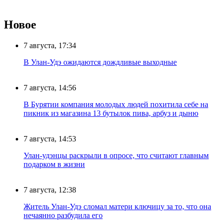
Новое
7 августа, 17:34
В Улан-Удэ ожидаются дождливые выходные
7 августа, 14:56
В Бурятии компания молодых людей похитила себе на
пикник из магазина 13 бутылок пива, арбуз и дыню
7 августа, 14:53
Улан-удэнцы раскрыли в опросе, что считают главным
подарком в жизни
7 августа, 12:38
Житель Улан-Удэ сломал матери ключицу за то, что она
нечаянно разбудила его