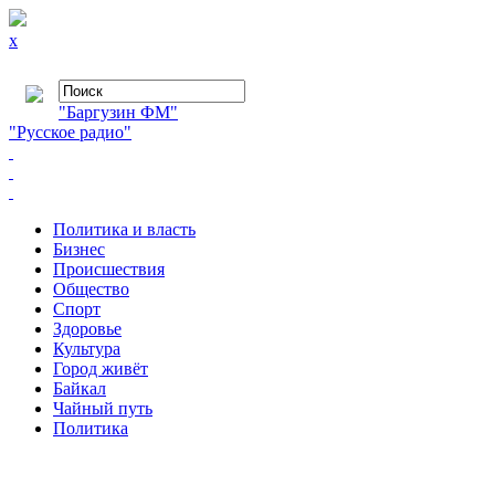
x
"Баргузин ФМ"
"Русское радио"
Политика и власть
Бизнес
Происшествия
Общество
Cпорт
Здоровье
Культура
Город живёт
Байкал
Чайный путь
Политика