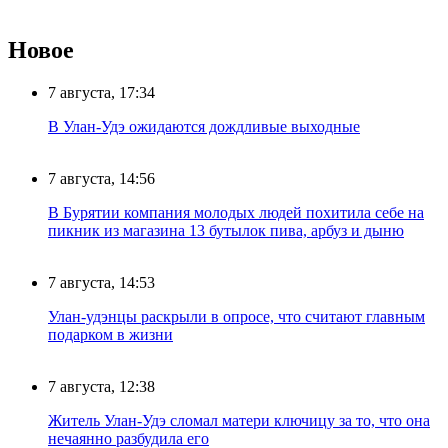
Новое
7 августа, 17:34
В Улан-Удэ ожидаются дождливые выходные
7 августа, 14:56
В Бурятии компания молодых людей похитила себе на
пикник из магазина 13 бутылок пива, арбуз и дыню
7 августа, 14:53
Улан-удэнцы раскрыли в опросе, что считают главным
подарком в жизни
7 августа, 12:38
Житель Улан-Удэ сломал матери ключицу за то, что она
нечаянно разбудила его