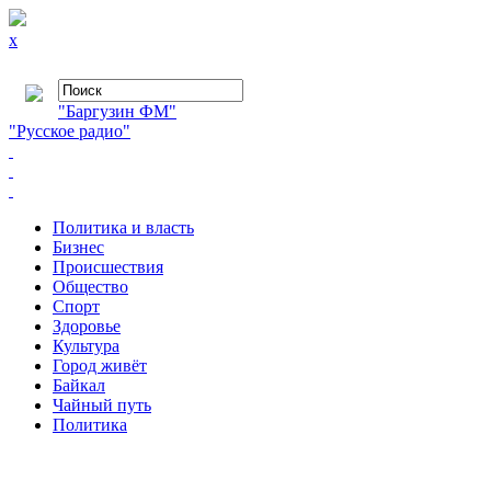
x
"Баргузин ФМ"
"Русское радио"
Политика и власть
Бизнес
Происшествия
Общество
Cпорт
Здоровье
Культура
Город живёт
Байкал
Чайный путь
Политика