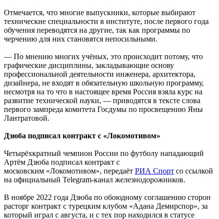
Отмечается, что многие выпускники, которые выбирают
технические специальности в институте, после первого года
обучения переводятся на другие, так как программы по
черчению для них становятся непосильными.
— По мнению многих учёных, это происходит потому, что
графические дисциплины, закладывающие основу
профессиональной деятельности инженера, архитектора,
дизайнера, не входят в обязательную школьную программу,
несмотря на то что в настоящее время Россия взяла курс на
развитие технической науки, — приводятся в тексте слова
первого зампреда комитета Госдумы по просвещению Яны
Лантратовой.
Дзюба подписал контракт с «Локомотивом»
Четырёхкратный чемпион России по футболу нападающий
Артём Дзюба подписал контракт с
московским «Локомотивом», передаёт
РИА Спорт
со ссылкой
на официальный Telegram-канал железнодорожников.
В ноябре 2022 года Дзюба по обоюдному соглашению сторон
расторг контракт с турецким клубом «Адана Демирспор», за
который играл с августа, и с тех пор находился в статусе