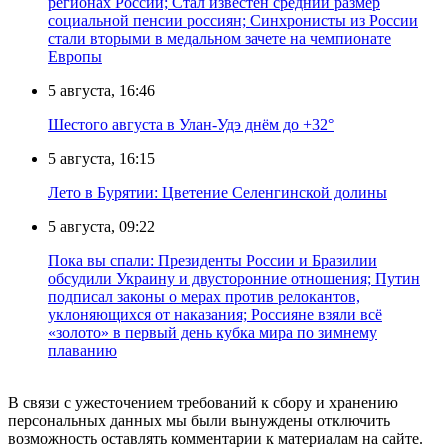
регионах России; Стал известен средний размер
социальной пенсии россиян; Синхронисты из России
стали вторыми в медальном зачете на чемпионате
Европы
5 августа, 16:46
Шестого августа в Улан-Удэ днём до +32°
5 августа, 16:15
Лето в Бурятии: Цветение Селенгинской долины
5 августа, 09:22
Пока вы спали: Президенты России и Бразилии
обсудили Украину и двусторонние отношения; Путин
подписал законы о мерах против релокантов,
уклоняющихся от наказания; Россияне взяли всё
«золото» в первый день кубка мира по зимнему
плаванию
В связи с ужесточением требований к сбору и хранению
персональных данных мы были вынуждены отключить
возможность оставлять комментарии к материалам на сайте.