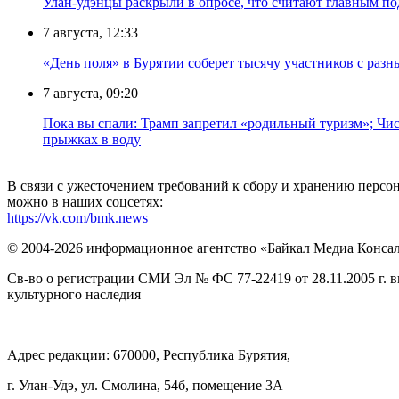
Улан-удэнцы раскрыли в опросе, что считают главным п
7 августа, 12:33
«День поля» в Бурятии соберет тысячу участников с раз
7 августа, 09:20
Пока вы спали: Трамп запретил «родильный туризм»; Чис
прыжках в воду
В связи с ужесточением требований к сбору и хранению перс
можно в наших соцсетях:
https://vk.com/bmk.news
© 2004-2026 информационное агентство «Байкал Медиа Конса
Св-во о регистрации СМИ Эл № ФС 77-22419 от 28.11.2005 г. 
культурного наследия
Адрес редакции: 670000, Республика Бурятия,
г. Улан-Удэ, ул. Смолина, 54б, помещение 3А