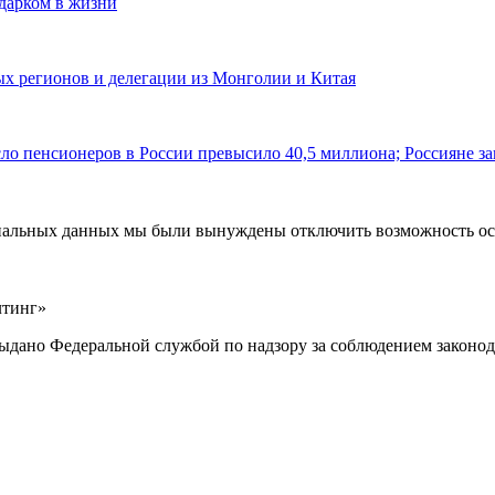
одарком в жизни
ных регионов и делегации из Монголии и Китая
ло пенсионеров в России превысило 40,5 миллиона; Россияне за
ональных данных мы были вынуждены отключить возможность ост
лтинг»
выдано Федеральной службой по надзору за соблюдением законод