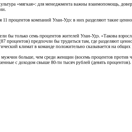
культура «мягкая»: для менеджмента важны взаимопомощь, довер
ии.
 11 процентов компаний Улан-Удэ: в них разделяют такие ценнос
ели бы только семь процентов жителей Улан-Удэ. «Такова взрос
7 процентов) предпочли бы трудиться там, где разделяют ценн
гический климат в команде положительно сказывается на общих 
мужчин больше, чем среди женщин (восемь процентов против че
шенные с доходом свыше 80-ти тысяч рублей (девять процентов).