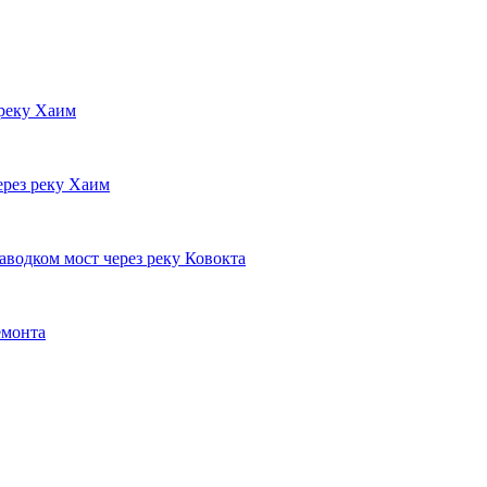
 реку Хаим
ерез реку Хаим
водком мост через реку Ковокта
емонта