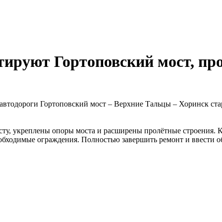
тируют Гортоповский мост, пр
 автодороги Гортоповский мост – Верхние Тальцы – Хоринск ста
осту, укреплены опоры моста и расширены пролётные строения. 
обходимые ограждения. Полностью завершить ремонт и ввести об