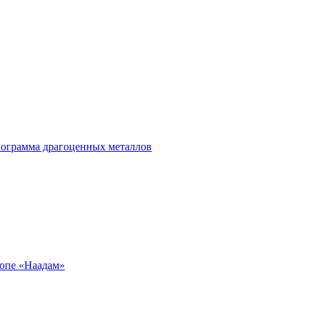
лограмма драгоценных металлов
ропе «Наадам»