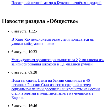
Последний летний месяц в Бурятии начнётся с дождей
Новости раздела «Общество»
6 августа, 11:25
В Улан-Удэ пенсионеры реже стали попадаться на
уловки кибермошенников
6 августа, 10:33
Улан-удэнская организация выплатила 2,2 миллиона из-
за игнорирования штрафов в 1,1 миллион рублей
6 августа, 09:28
Пока вы спали: Цены на бензин снизились в 46
регионах России; Стал известен средний размер
социальной пенсии россиян; Синхронисты из России
стали вторыми в медальном зачете на чемпионате
Европы
5 августа, 16:46