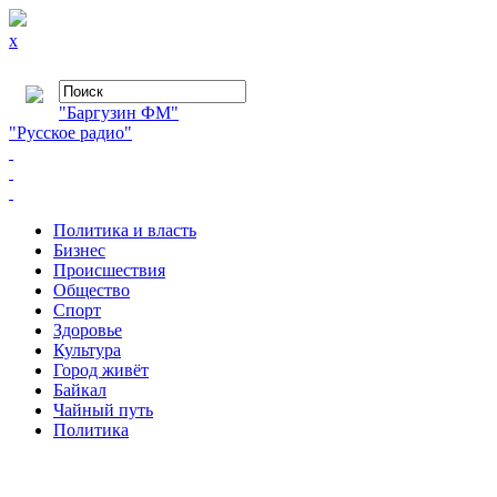
x
"Баргузин ФМ"
"Русское радио"
Политика и власть
Бизнес
Происшествия
Общество
Cпорт
Здоровье
Культура
Город живёт
Байкал
Чайный путь
Политика