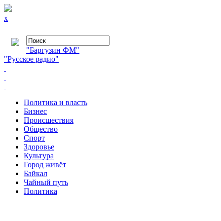
x
"Баргузин ФМ"
"Русское радио"
Политика и власть
Бизнес
Происшествия
Общество
Cпорт
Здоровье
Культура
Город живёт
Байкал
Чайный путь
Политика