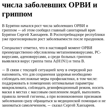
числа заболевших ОРВИ и
гриппом
В Бурятии начался рост числа заболевших ОРВИ и
гриппом
б этом сообщил главный санитарный врач
— о
Бурятии Сергей Ханхареев. В Роспотребнадзоре республики
уже прогнозировали рост заболеваемости после праздников.
Специалист отметил, что в настоящий момент ОРВИ
преимущественно обусловлены метапневмовирусами, РС-
вирусами, аденовирусами, а среди больных гриппом
выявлялся вирус гриппа типа A(H1N1) и типа B.
В связи с текущей ситуацией хочу в очередной раз
—
напомнить, что для сохранения здоровья необходимо
соблюдать несложные меры профилактики, в том числе:
поддерживать в помещениях оптимальные параметры
микроклимата, соблюдать дезинфекционный режим, носить
маски в местах с массовым скоплением людей, выполнять
правила личной гигиены, а при возникновении признаков
заболевания сразу обращаться за медицинской помощью и не
заниматься самолечением,
сказал Сергей Ханхареев.
—