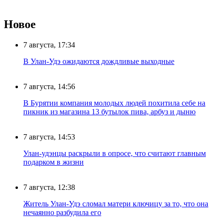
Новое
7 августа, 17:34
В Улан-Удэ ожидаются дождливые выходные
7 августа, 14:56
В Бурятии компания молодых людей похитила себе на
пикник из магазина 13 бутылок пива, арбуз и дыню
7 августа, 14:53
Улан-удэнцы раскрыли в опросе, что считают главным
подарком в жизни
7 августа, 12:38
Житель Улан-Удэ сломал матери ключицу за то, что она
нечаянно разбудила его