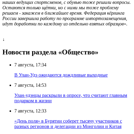
наших ведущих спортсменов, с обувью тоже решили вопросы.
Остаются только щётки, но с ними мы тоже проблему
решаем - закажем в ближайшее время. Федерация кёрлинга
России завершила работу по программе импортозамещения,
идут доработки по каждому из отдельно взятых образцов
»
.
↓
Новости раздела «Общество»
7 августа, 17:34
В Улан-Удэ ожидаются дождливые выходные
7 августа, 14:53
Улан-удэнцы раскрыли в опросе, что считают главным
подарком в жизни
7 августа, 12:33
«День поля» в Бурятии соберет тысячу участников с
разных регионов и делегации из Монголии и Китая