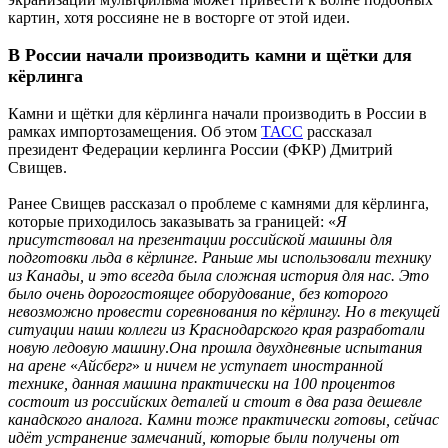
картин, хотя россияне не в восторге от этой идеи.
В России начали производить камни и щётки для
кёрлинга
Камни и щётки для кёрлинга начали производить в России в
рамках импортозамещения. Об этом
ТАСС
рассказал
президент Федерации керлинга России (ФКР) Дмитрий
Свищев.
Ранее Свищев рассказал о проблеме с камнями для кёрлинга,
которые приходилось заказывать за границей: «
Я
присутствовал на презентации российской машины для
подготовки льда в кёрлинге.
Раньше мы использовали технику
из Канады, и это всегда была сложная история для нас. Это
было очень дорогостоящее оборудование, без которого
невозможно провести соревнования по кёрлингу. Но в текущей
ситуации наши коллеги из Краснодарского края разработали
новую ледовую машину
.
Она прошла двухдневные испытания
на арене
«
Айсберг
»
и ничем не уступает иностранной
технике, данная машина практически на 100 процентов
состоит из российских деталей и стоит в два раза дешевле
канадского аналога. Камни тоже практически готовы, сейчас
идёт устранение замечаний, которые были получены от