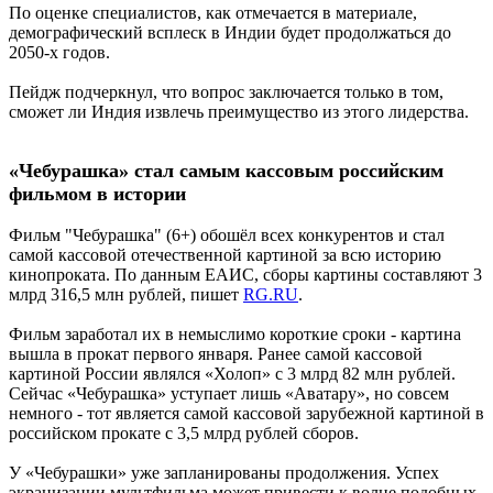
По оценке специалистов, как отмечается в материале,
демографический всплеск в Индии будет продолжаться до
2050-х годов.
Пейдж подчеркнул, что вопрос заключается только в том,
сможет ли Индия извлечь преимущество из этого лидерства.
«
Чебурашка
»
стал самым кассовым российским
фильмом в истории
Фильм "Чебурашка" (6+) обошёл всех конкурентов и стал
самой кассовой отечественной картиной за всю историю
кинопроката. По данным ЕАИС, сборы картины составляют 3
млрд 316,5 млн рублей, пишет
RG.RU
.
Фильм заработал их в немыслимо короткие сроки - картина
вышла в прокат первого января. Ранее самой кассовой
картиной России являлся «Холоп» с 3 млрд 82 млн рублей.
Сейчас «Чебурашка» уступает лишь «Аватару», но совсем
немного - тот является самой кассовой зарубежной картиной в
российском прокате с 3,5 млрд рублей сборов.
У «Чебурашки» уже запланированы продолжения. Успех
экранизации мультфильма может привести к волне подобных