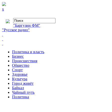
x
"Баргузин ФМ"
"Русское радио"
Политика и власть
Бизнес
Происшествия
Общество
Cпорт
Здоровье
Культура
Город живёт
Байкал
Чайный путь
Политика