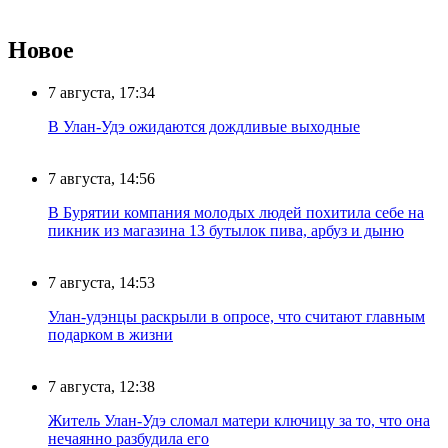
Новое
7 августа, 17:34
В Улан-Удэ ожидаются дождливые выходные
7 августа, 14:56
В Бурятии компания молодых людей похитила себе на
пикник из магазина 13 бутылок пива, арбуз и дыню
7 августа, 14:53
Улан-удэнцы раскрыли в опросе, что считают главным
подарком в жизни
7 августа, 12:38
Житель Улан-Удэ сломал матери ключицу за то, что она
нечаянно разбудила его