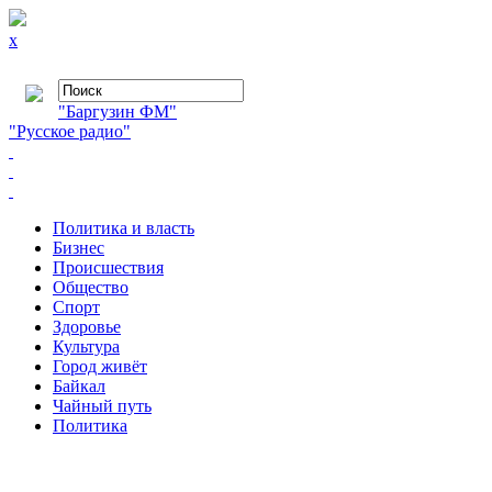
x
"Баргузин ФМ"
"Русское радио"
Политика и власть
Бизнес
Происшествия
Общество
Cпорт
Здоровье
Культура
Город живёт
Байкал
Чайный путь
Политика