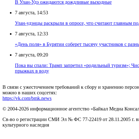
В Улан-Удэ ожидаются дождливые выходные
7 августа, 14:53
Улан-удэнцы раскрыли в опросе, что считают главным п
7 августа, 12:33
«День поля» в Бурятии соберет тысячу участников с раз
7 августа, 09:20
Пока вы спали: Трамп запретил «родильный туризм»; Чис
прыжках в воду
В связи с ужесточением требований к сбору и хранению перс
можно в наших соцсетях:
https://vk.com/bmk.news
© 2004-2026 информационное агентство «Байкал Медиа Конса
Св-во о регистрации СМИ Эл № ФС 77-22419 от 28.11.2005 г. 
культурного наследия