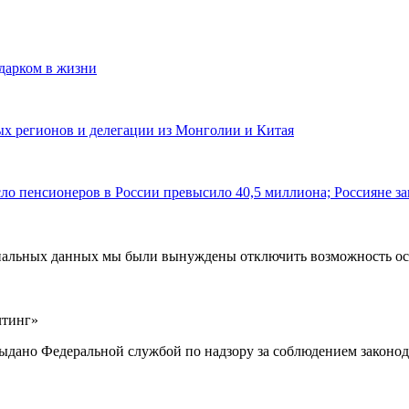
одарком в жизни
ных регионов и делегации из Монголии и Китая
ло пенсионеров в России превысило 40,5 миллиона; Россияне за
ональных данных мы были вынуждены отключить возможность ост
лтинг»
выдано Федеральной службой по надзору за соблюдением законод