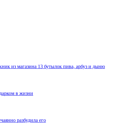
ник из магазина 13 бутылок пива, арбуз и дыню
одарком в жизни
ечаянно разбудила его