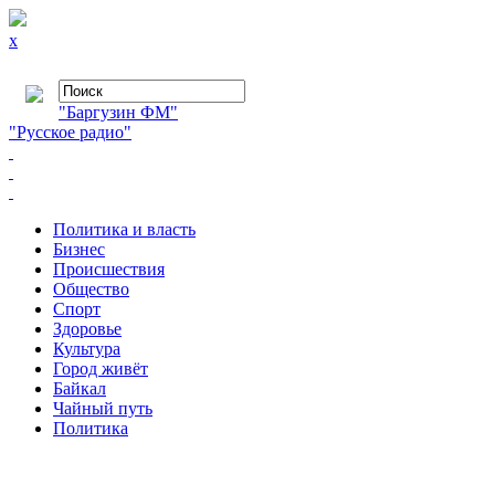
x
"Баргузин ФМ"
"Русское радио"
Политика и власть
Бизнес
Происшествия
Общество
Cпорт
Здоровье
Культура
Город живёт
Байкал
Чайный путь
Политика