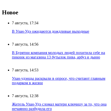
Новое
7 августа, 17:34
В Улан-Удэ ожидаются дождливые выходные
7 августа, 14:56
В Бурятии компания молодых людей похитила себе на
пикник из магазина 13 бутылок пива, арбуз и дыню
7 августа, 14:53
Улан-удэнцы раскрыли в опросе, что считают главным
подарком в жизни
7 августа, 12:38
Житель Улан-Удэ сломал матери ключицу за то, что она
нечаянно разбудила его