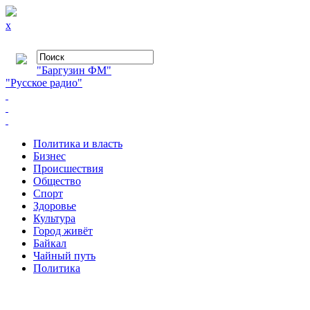
x
"Баргузин ФМ"
"Русское радио"
Политика и власть
Бизнес
Происшествия
Общество
Cпорт
Здоровье
Культура
Город живёт
Байкал
Чайный путь
Политика