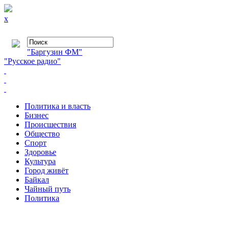
x
"Баргузин ФМ"
"Русское радио"
Политика и власть
Бизнес
Происшествия
Общество
Cпорт
Здоровье
Культура
Город живёт
Байкал
Чайный путь
Политика