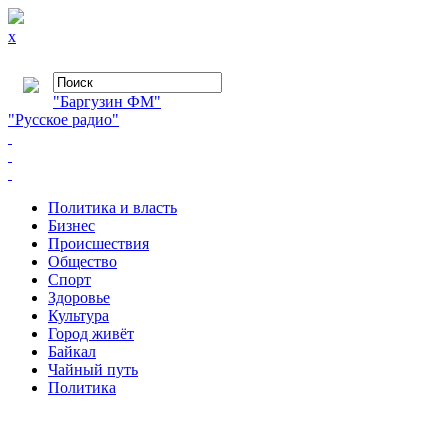
x
"Баргузин ФМ"
"Русское радио"
Политика и власть
Бизнес
Происшествия
Общество
Cпорт
Здоровье
Культура
Город живёт
Байкал
Чайный путь
Политика