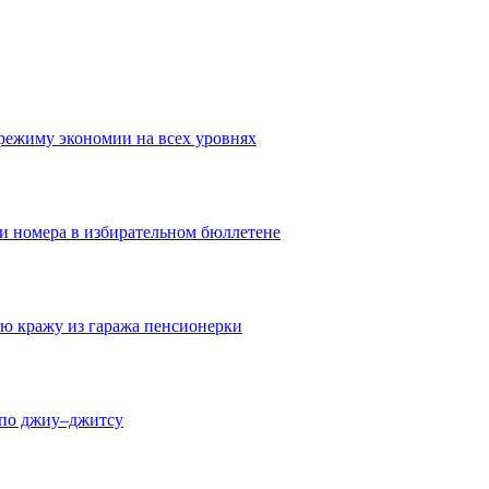
режиму экономии на всех уровнях
ои номера в избирательном бюллетене
ю кражу из гаража пенсионерки
 по джиу–джитсу