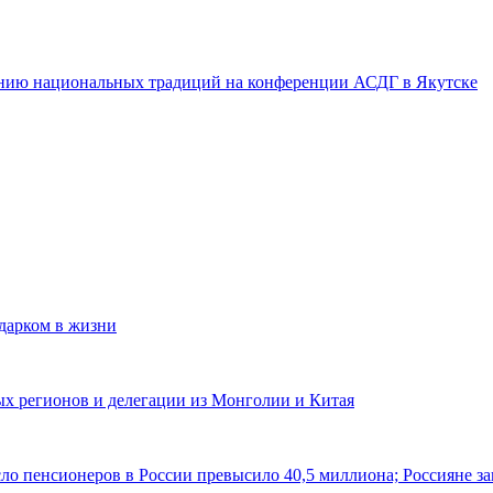
нению национальных традиций на конференции АСДГ в Якутске
одарком в жизни
ных регионов и делегации из Монголии и Китая
ло пенсионеров в России превысило 40,5 миллиона; Россияне за