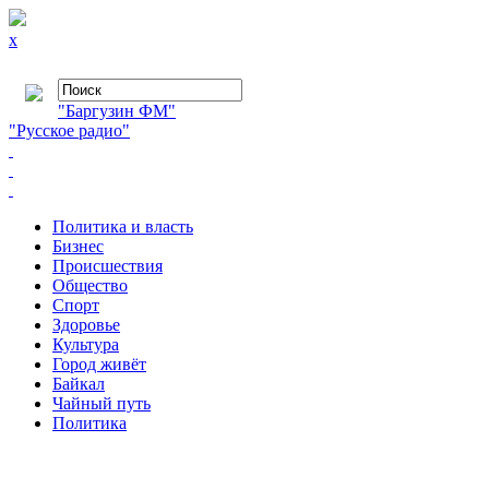
x
"Баргузин ФМ"
"Русское радио"
Политика и власть
Бизнес
Происшествия
Общество
Cпорт
Здоровье
Культура
Город живёт
Байкал
Чайный путь
Политика