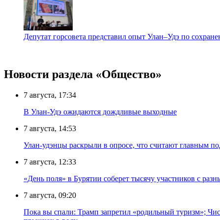
Депутат горсовета представил опыт Улан–Удэ по сохра
Новости раздела «Общество»
7 августа, 17:34
В Улан-Удэ ожидаются дождливые выходные
7 августа, 14:53
Улан-удэнцы раскрыли в опросе, что считают главным п
7 августа, 12:33
«День поля» в Бурятии соберет тысячу участников с раз
7 августа, 09:20
Пока вы спали: Трамп запретил «родильный туризм»; Чис