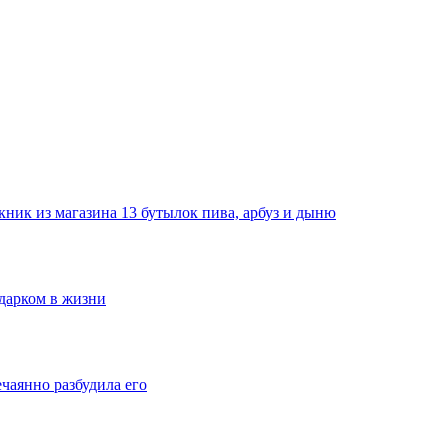
ник из магазина 13 бутылок пива, арбуз и дыню
одарком в жизни
ечаянно разбудила его