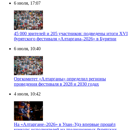
6 июля, 17:07
45 000 зрителей и 205 участников: подведены итоги XVI
бурятского фестиваля «Алтаргана–2026» в Бурятии
6 июля, 10:40
Оргкомитет «Алтарганы» определил регионы
проведения фестиваля в 2028 и 2030 годах
4 июля, 10:42
На «Алтаргане–2026» в Улан–Удэ впервые прошёл
конкурс исполнителей на традиционных бурятских