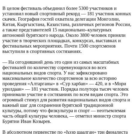
В целом фестиваль объединил более 5300 участников и
установил новый спортивный рекорд — 181 участник конных
скачек. География гостей охватила делегации Монголии,
Китая, Кыргызстана, Казахстана, различных регионов России,
а также представителей 15 национально–культурных
автономий бурятского народа. Около 3800 человек приняли
участие в творческих площадках, конкурсах, выставках и
фестивальных мероприятиях. Почти 1500 спортсменов
выступили в спортивных состязаниях.
— На сегодняшний день это один из самых масштабных
фестивалей по количеству соревнующихся во всех
национальных видов спорта. У нас зафиксировано
максимальное количество спортсменов за всю историю
проведения «Алтарганы» в «Сур харбан» — 420, и в «Мори
урилдаан» — 181 участник. Порядка полутора тысяч человек
принимали участие в состязаниях по всем видам спорта. Это
огромный стимул для развития национальных видов спорта и
важный шаг для сохранения бурятской традиционной
культуры, потому что физкультура и спорт — неотъемлемая
часть общей культуры человека, — отметил министр спорта
Бурятии Иван Козырев.
В абсолютном первенстве по «Һээр шаалган» три финалиста