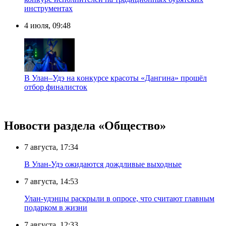
инструментах
4 июля, 09:48
В Улан–Удэ на кoнкypcе красоты «Дaнгинa» прошёл
отбор финалисток
Новости раздела «Общество»
7 августа, 17:34
В Улан-Удэ ожидаются дождливые выходные
7 августа, 14:53
Улан-удэнцы раскрыли в опросе, что считают главным
подарком в жизни
7 августа, 12:33