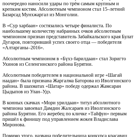
поочередно наносили удары по трём самым крупным и
крепким костям. Абсолютным чемпионом стал 15–летний
Базарсад Мунхжаргал из Монголии.
В «Сур харбаан» состязались четыре финалиста. По
наибольшему количеству набранных очков абсолютным
чемпионом признан представитель Забайкальского края Булат
Дугаров, повторивший успех своего отца — победителя
«Алтарганы–2016».
Абсолютным чемпионом в «Бүхэ барилдаан» стал Зоригто
Ухинов из Селенгинского района Бурятии.
Абсолютным победителем в национальной игре «Шагай
наадан» была признана Жаргалма Баторова из Иволгинского
района. В шахматах «Шатар» победу одержал Жамсаран
Цыдыпов из Улан–Удэ.
В конных скачках «Мори урилдаан» титул абсолютного
чемпиона завоевал Дамдин Жалсараев из Иволгинского
района Бурятии. Его жеребец по кличке «Тайфун» первым
пришёл к финишу под управлением жокея Владислава
Миронова.
Помимо этого, названа победительница конкурса красавиц