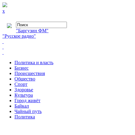
x
"Баргузин ФМ"
"Русское радио"
Политика и власть
Бизнес
Происшествия
Общество
Cпорт
Здоровье
Культура
Город живёт
Байкал
Чайный путь
Политика