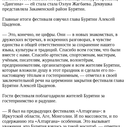
«Дангина» — ей стала стала Оэлун Жагбаева. Деквушка
представляла Закаменский район Бурятии.
Главные итоги фестиваля озвучил глава Бурятии Алексей
Цыденов.
— Это, конечно, не цифры. Они — в новых знакомствах, в
дружеских встречах, в искренних разговорах, в чувстве
единства и общей ответственности за сохранение нашего
языка, культуры и традиций. Спасибо всем гостям, что были
вместе с нами. Спасибо артистам, спортсменам, мастерам,
учёным, писателям, журналистам, волонтёрам,
предпринимателям, организаторам и всем жителям Бурятии,
которые вложили душу в этот праздник и сделали его по–
настоящему тёплым и гостеприимным, — отметил в своей
заключительной речи на церемонии закрытия фестиваля глава
Бурятии Алексей Цыденов.
Гости фестиваля поблагодарили жителей Бурятии за
гостеприимство и радушие.
— Я был на предыдущих фестивалях «Алтаргана»: в
Иркутской области, Аге, Монголии. И по массовости, и по
содержанию эта «Алтаргана» особенная. Это вызывает
уважения, что Бурятия взялась за такой масштаб, — отметил