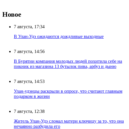
Новое
7 августа, 17:34
В Улан-Удэ ожидаются дождливые выходные
7 августа, 14:56
В Бурятии компания молодых людей похитила себе на
пикник из магазина 13 бутылок пива, арбуз и дыню
7 августа, 14:53
Улан-удэнцы раскрыли в опросе, что считают главным
подарком в жизни
7 августа, 12:38
Житель Улан-Удэ сломал матери ключицу за то, что она
нечаянно разбудила его