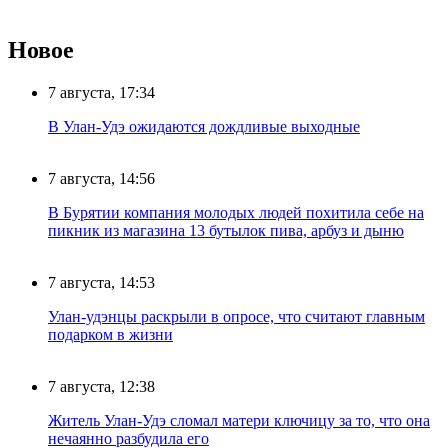
Новое
7 августа, 17:34
В Улан-Удэ ожидаются дождливые выходные
7 августа, 14:56
В Бурятии компания молодых людей похитила себе на
пикник из магазина 13 бутылок пива, арбуз и дыню
7 августа, 14:53
Улан-удэнцы раскрыли в опросе, что считают главным
подарком в жизни
7 августа, 12:38
Житель Улан-Удэ сломал матери ключицу за то, что она
нечаянно разбудила его