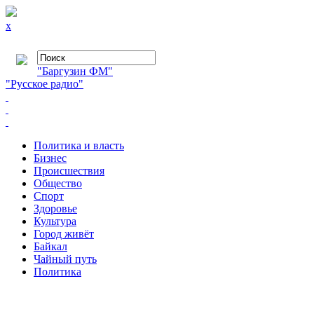
x
"Баргузин ФМ"
"Русское радио"
Политика и власть
Бизнес
Происшествия
Общество
Cпорт
Здоровье
Культура
Город живёт
Байкал
Чайный путь
Политика