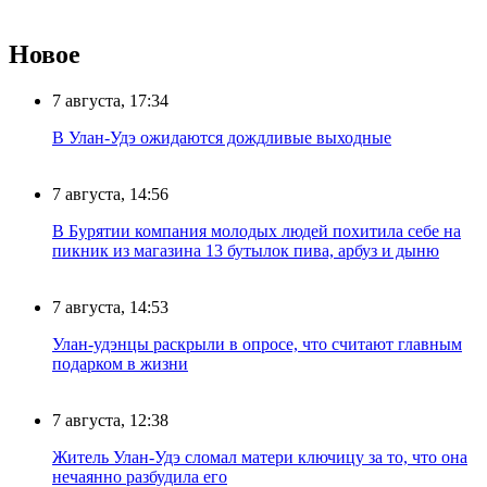
Новое
7 августа, 17:34
В Улан-Удэ ожидаются дождливые выходные
7 августа, 14:56
В Бурятии компания молодых людей похитила себе на
пикник из магазина 13 бутылок пива, арбуз и дыню
7 августа, 14:53
Улан-удэнцы раскрыли в опросе, что считают главным
подарком в жизни
7 августа, 12:38
Житель Улан-Удэ сломал матери ключицу за то, что она
нечаянно разбудила его