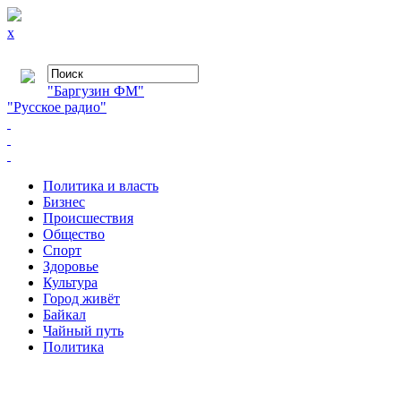
x
"Баргузин ФМ"
"Русское радио"
Политика и власть
Бизнес
Происшествия
Общество
Cпорт
Здоровье
Культура
Город живёт
Байкал
Чайный путь
Политика