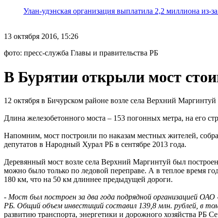
Улан-удэнская организация выплатила 2,2 миллиона из-з
13 октября 2016, 15:26
фото: пресс-служба Главы и правительства РБ
В Бурятии открыли мост стои
12 октября в Бичурском районе возле села Верхний Маргинтуй
Длина железобетонного моста – 153 погонных метра, на его с
Напомним, мост построили по наказам местных жителей, собр
депутатов в Народный Хурал РБ в сентябре 2013 года.
Деревянный мост возле села Верхний Маргинтуй был построен в 
можно было только по ледовой переправе. А в теплое время года
180 км, что на 50 км длиннее предыдущей дороги.
-
Мост был построен за два года подрядной организацией ОАО
РБ. Общий объем инвестиций составил 139,8 млн. рублей, в том
развитию транспорта, энергетики и дорожного хозяйства РБ Се