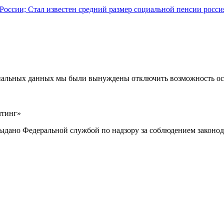
 России; Стал известен средний размер социальной пенсии росс
ональных данных мы были вынуждены отключить возможность ост
лтинг»
выдано Федеральной службой по надзору за соблюдением законод