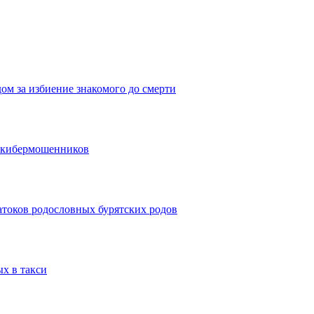
дом за избиение знакомого до смерти
и кибермошенников
атоков родословных бурятских родов
ых в такси