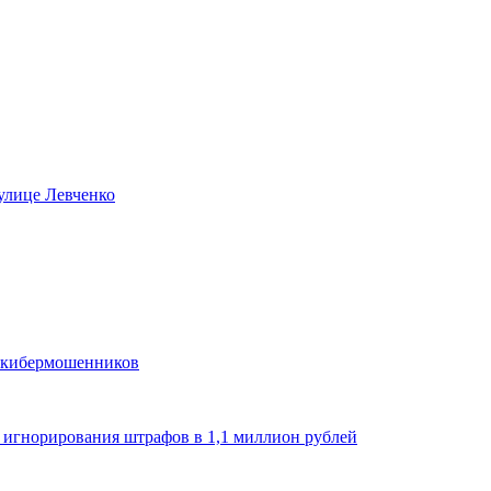
улице Левченко
и кибермошенников
а игнорирования штрафов в 1,1 миллион рублей