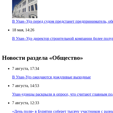
В Улан–Удэ перед судом предстанет предприниматель, об
18 мая, 14:26
В Улан–Удэ директор строительной компании более полуг
Новости раздела «Общество»
7 августа, 17:34
В Улан-Удэ ожидаются дождливые выходные
7 августа, 14:53
Улан-удэнцы раскрыли в опросе, что считают главным п
7 августа, 12:33
«День поля» в Бурятии соберет тысячу участников с раз