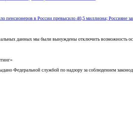
ло пенсионеров в России превысило 40,5 миллиона; Россияне за
ональных данных мы были вынуждены отключить возможность ост
лтинг»
выдано Федеральной службой по надзору за соблюдением законод