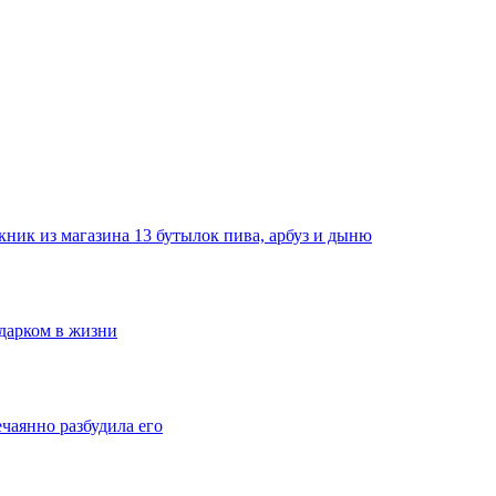
ник из магазина 13 бутылок пива, арбуз и дыню
одарком в жизни
ечаянно разбудила его