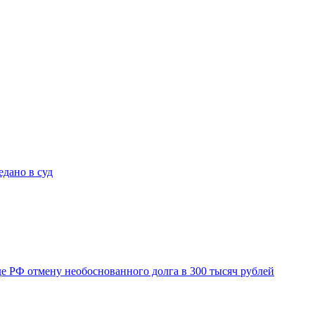
дано в суд
де РФ отмену необоснованного долга в 300 тысяч рублей