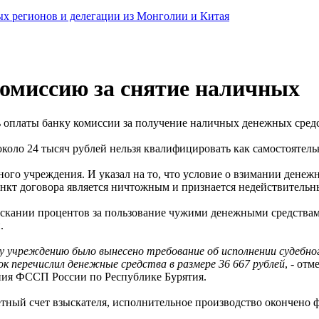
ных регионов и делегации из Монголии и Китая
комиссию за снятие наличных
ь оплаты банку комиссии за получение наличных денежных сред
около 24 тысяч рублей нельзя квалифицировать как самостоятель
ного учреждения. И указал на то, что условие о взимании денеж
ункт договора является ничтожным и признается недействительн
ыскании процентов за пользование чужими денежными средствами
.
у учреждению было вынесено требование об исполнении судебног
ок перечислил денежные средства в размере 36 667 рублей
, - от
ия ФССП России по Республике Бурятия.
етный счет взыскателя, исполнительное производство окончено 