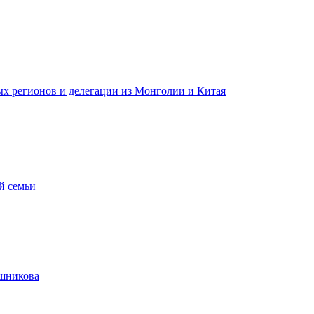
ных регионов и делегации из Монголии и Китая
й семьи
ашникова