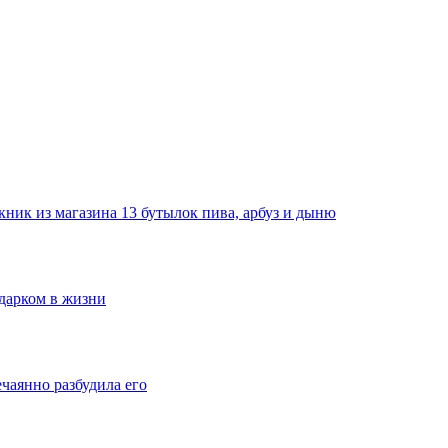
ник из магазина 13 бутылок пива, арбуз и дыню
одарком в жизни
ечаянно разбудила его