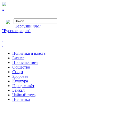
x
"Баргузин ФМ"
"Русское радио"
Политика и власть
Бизнес
Происшествия
Общество
Cпорт
Здоровье
Культура
Город живёт
Байкал
Чайный путь
Политика