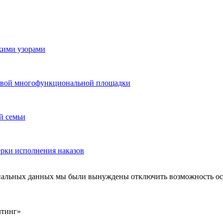
скими узорами
 новой многофункциональной площадки
й семьи
ерки исполнения наказов
ональных данных мы были вынуждены отключить возможность ост
лтинг»