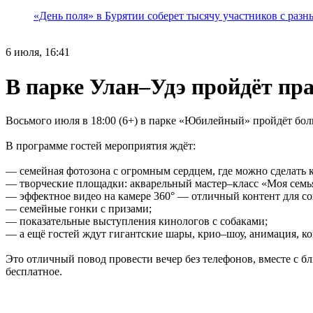
«День поля» в Бурятии соберет тысячу участников с раз
6 июля, 16:41
В парке Улан–Удэ пройдёт пр
Восьмого июля в 18:00 (6+) в парке «Юбилейный» пройдёт бо
В программе гостей мероприятия ждёт:
— семейная фотозона с огромным сердцем, где можно сделать 
— творческие площадки: акварельный мастер–класс «Моя семь
— эффектное видео на камере 360° — отличный контент для со
— семейные гонки с призами;
— показательные выступления кинологов с собаками;
— а ещё гостей ждут гигантские шары, крио–шоу, анимация, ко
Это отличный повод провести вечер без телефонов, вместе с б
бесплатное.