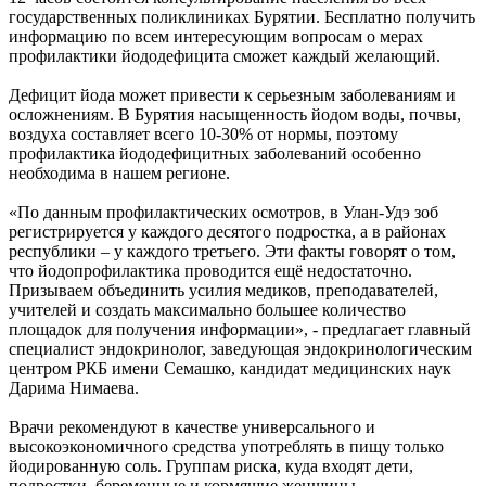
государственных поликлиниках Бурятии. Бесплатно получить
информацию по всем интересующим вопросам о мерах
профилактики йододефицита сможет каждый желающий.
Дефицит йода может привести к серьезным заболеваниям и
осложнениям. В Бурятия насыщенность йодом воды, почвы,
воздуха составляет всего 10-30% от нормы, поэтому
профилактика йододефицитных заболеваний особенно
необходима в нашем регионе.
«По данным профилактических осмотров, в Улан-Удэ зоб
регистрируется у каждого десятого подростка, а в районах
республики – у каждого третьего. Эти факты говорят о том,
что йодопрофилактика проводится ещё недостаточно.
Призываем объединить усилия медиков, преподавателей,
учителей и создать максимально большее количество
площадок для получения информации», - предлагает главный
специалист эндокринолог, заведующая эндокринологическим
центром РКБ имени Семашко, кандидат медицинских наук
Дарима Нимаева.
Врачи рекомендуют в качестве универсального и
высокоэкономичного средства употреблять в пищу только
йодированную соль. Группам риска, куда входят дети,
подростки, беременные и кормящие женщины,